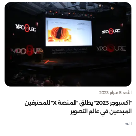
الأحد 5 فبراير 2023
"اكسبوجر 2023" يطلق "المنصة X" للمحترفين
المبدعين في عالم التصوير
null