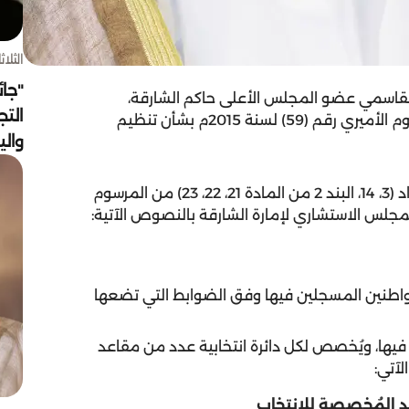
الثلاثاء 4 أغسط
"جائ
قاسمي عضو المجلس الأعلى حاكم الشارقة،
التج
المرسوم الأميري رقم (21) لسنة 2019م، بتعديل المرسوم الأميري رقم (59) لسنة 2015م بشأن تنظيم
وال
ونص المرسوم الأميري على أن يُستبدل بنصوص المواد (3، 14، البند 2 من المادة 21، 22، 23) من المرسوم
المواطنين المسجلين فيها وفق الضوابط التي تضعها
ات فيها، ويُخصص لكل دائرة انتخابية عدد من مقاعد
لآتي:
د المُخصصة للانتخاب