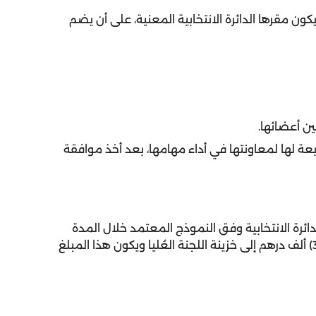
 ويكون مقرها الدائرة الانتخابية المعنية، على أن يضم
ن تابعة لها لمعاونتها في أداء مهامها، بعد أخذ موافقة
دائرة الانتخابية وفق النموذج المعتمد خلال المدة
المقررة للترشح، مصحوباً بما يُفيد تسديده مبلغ (3000) ألف درهم إلى خزينة اللجنة العُليا ويكون هذا المبلغ