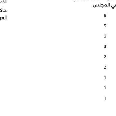
الخميس 30 
ي المجلس
حاك
9
الع
3
3
3
2
2
1
1
1