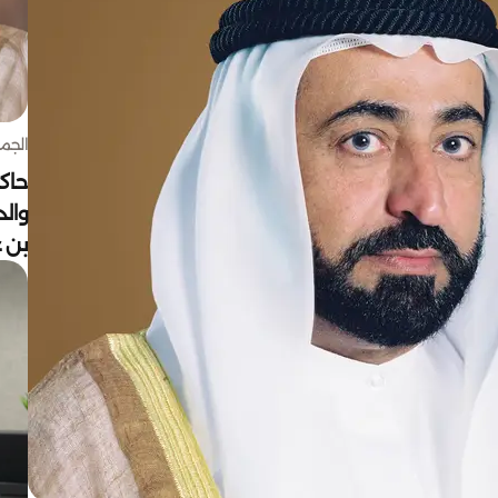
الجمعة 7 أغ
حاكم
وال
بن ع