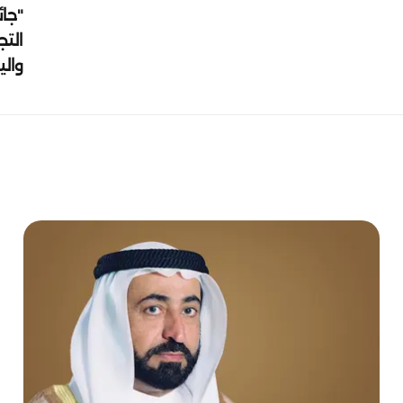
"جائ
التج
وال