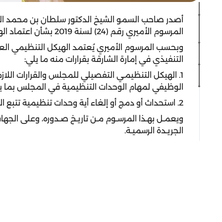
أصدر صاحب السمو الشيخ الدكتور سلطان بن محمد ا
المرسوم الأميري رقم (24) لسنة 2019 بشأن اعتماد الهيكل التنظيمي العام لمجلس الشارقة الرياضي.
وبحسب المرسوم الأميري يُعتمد الهيكل التنظيمي ال
التنفيذي في إمارة الشارقة بقرارات منه ما يلي:
1. الهيكل التنظيمـي التفصيلي للمجلس والقرارات اللا
الوظيفي لمهام الوحدات التنظيمية في المجلس بما ي
2. استحداث أو دمج أو إلغاء أية وحدات تنظيمية تتبع الإدارات المدرجة ضمن الهيكل التنظيمي العام.
ويعمـل بهـذا المرسـوم مـن تاريـخ صـدوره، وعلى الجه
الجريـدة الرسميـة.