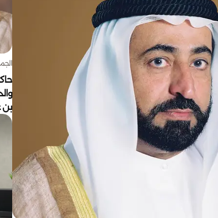
الجمعة 7 أغ
حاكم
وال
بن ع