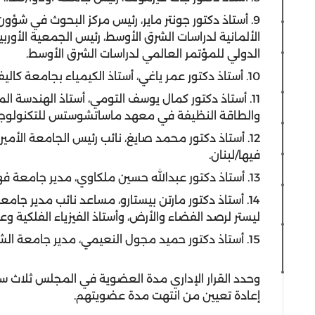
9. أستاذ دكتور جونتر ماير، رئيس مركز البحوث في شؤون 
الألمانية لدراسات الشرق الأوسط، رئيس الجمعية الأو
الدولي للمؤتمر العالمي لدراسات الشرق الأوسط.
10. أستاذ دكتور عمر ياغي، أستاذ الكيمياء بجامعة كاليفورنيا ،بريكلي-ألمانيا.
11. أستاذ دكتور كمال يوسف التومي، أستاذ الهندسة الم
والطاقة النظيفة في معهد ماساتشوستس للتكنولوجيا (MIT) أمير
12. أستاذ دكتور محمد صايغ، نائب رئيس الجامعة الأ
فيها/لبنان.
13. أستاذ دكتور عبدالله حسين ملكاوي، مدير جامعة فهد بن سلطان في المملكة العربية السعودية.
14. أستاذ دكتور مارتن بيستارو، مساعد نائب مدير جام
ليستر لرصد الفضاء والأرض، وأستاذ الفيزياء الفلكية و
15. أستاذ دكتور حميد مجول النعيمي، مدير جامعة الشارقة، رئيس الاتحاد العربي لعلوم الفضاء والفلك.
وحدد القرار الإداري مدة العضوية في المجلس ثلاث سنو
إعادة تعيين من انتهت مدة عضويتهم.