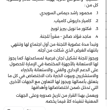
كل من :
1. محمود راشد ديماس السويدي.
2. كاميار داريوش كامياب.
3. فكتور ما نويل بيريز لوبيز.
4. ماجد فؤاد صالح – مقرراً للجنة.
وتبدأ مدة عضوية اللجنة من أول اجتماع لها وتنتهي
بانتهاء الغرض الذي شكلت من أجله.
ويجوز للجنة تشكيل لجان فرعية لمساعدتها، كما يجوز
لها الاستعانة بالأجهزة المختصة في الإمارة للحصول
على الدعم الإداري والفني، والاستعانة بالخبراء
والاستشاريين وبيوت الخبرة ذات الاختصاص في كل ما
يتعلق بأعمالها، ويجوز لها التعاون مع الجهات الأخرى
التي تدخل ضمن اختصاصاتها وأهدافها.
ويعمل بهذا القرار من تاريخ صدوره وعلى الجهات
المعنية تنفيذه كلاً فيما يخصه.