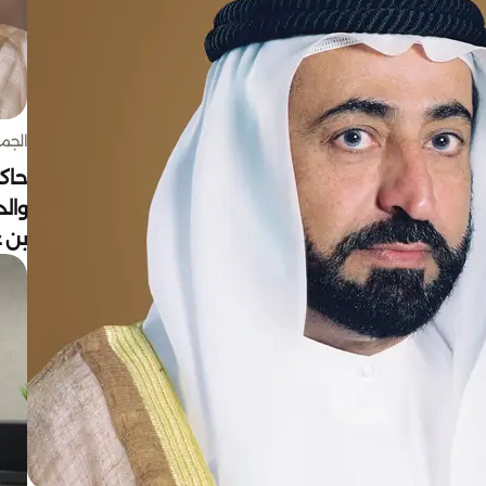
الجمعة 7 أغ
حاكم
وال
بن ع