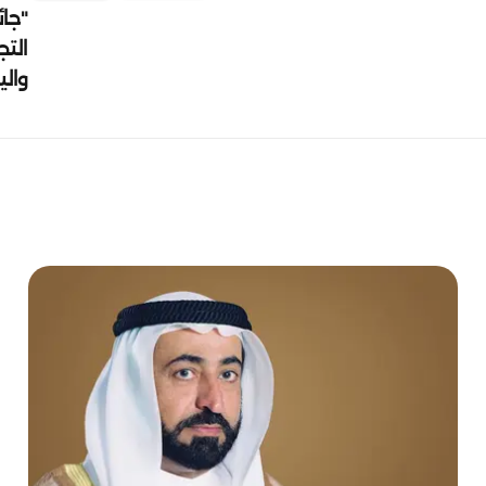
"جائ
التج
وال