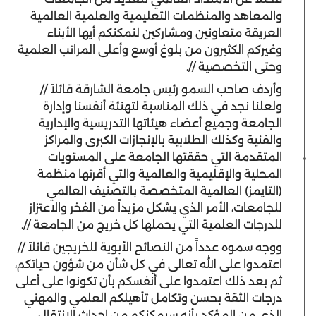
والمعاهد والمنظمات التعليمية والعلمية العالمية
العريقة متعاونين ومشاركين لنمكنكم أيها الأبناء
وغيركم الكثيرون من بلوغ أوسع وأعلى المراتب العلمية
وحتى التخصصية //.
وأردف صاحب السمو رئيس جامعة الشارقة قائلاً //
ولعلنا نجد في ذلك المناسبة لتهنئة أنفسنا وإدارة
الجامعة وجميع أعضاء هيئاتها التدريسية والإدارية
والفنية وكذلك الطلابية بالإنجازات الكبرى والمراكز
المتقدمة التي حققتها الجامعة على المستويات
المحلية والإقليمية والعالمية والتي أقرتها منظمة
(التايمز) العالمية المتخصصة بالتصنيف العالمي
للجامعات، الأمر الذي يشكل مزيداً من الفخر والاعتزاز
للدرجات العلمية التي يحملها كل خريج من الجامعة //.
ووجه سموه عدداً من النصائح الأبوية للخريجين قائلاً //
اعتمدوا على الله تعالى في كل شأن من شؤون حياتكم،
ثم بعد ذلك اعتمدوا على أنفسكم بأن تكونوا على أعلى
درجات الثقة بحسن وتكامل تأهيلكم العلمي والمهني
الذي من المؤكد بأنه سيمكنكم من إحداث الانتقال