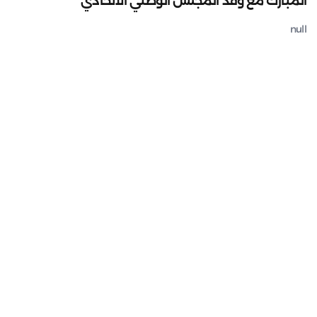
المبارك مع وفد المجلس الوطني الاتحادي
null