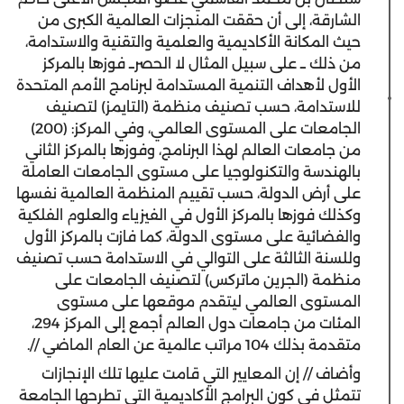
الشارقة، إلى أن حققت المنجزات العالمية الكبرى من
حيث المكانة الأكاديمية والعلمية والتقنية والاستدامة،
من ذلك ــ على سبيل المثال لا الحصرــ فوزها بالمركز
الأول لأهداف التنمية المستدامة لبرنامج الأمم المتحدة
للاستدامة، حسب تصنيف منظمة (التايمز) لتصنيف
الجامعات على المستوى العالمي، وفي المركز: (200)
من جامعات العالم لهذا البرنامج، وفوزها بالمركز الثاني
بالهندسة والتكنولوجيا على مستوى الجامعات العاملة
على أرض الدولة، حسب تقييم المنظمة العالمية نفسها
وكذلك فوزها بالمركز الأول في الفيزياء والعلوم الفلكية
والفضائية على مستوى الدولة، كما فازت بالمركز الأول
وللسنة الثالثة على التوالي في الاستدامة حسب تصنيف
منظمة (الجرين ماتركس) لتصنيف الجامعات على
المستوى العالمي ليتقدم موقعها على مستوى
المئات من جامعات دول العالم أجمع إلى المركز 294،
متقدمة بذلك 104 مراتب عالمية عن العام الماضي //.
وأضاف // إن المعايير التي قامت عليها تلك الإنجازات
تتمثل في كون البرامج الأكاديمية التي تطرحها الجامعة