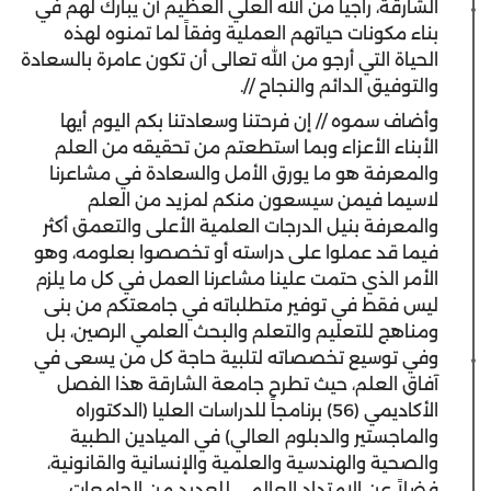
الشارقة، راجياً من الله العلي العظيم أن يبارك لهم في
بناء مكونات حياتهم العملية وفقاً لما تمنوه لهذه
الحياة التي أرجو من الله تعالى أن تكون عامرة بالسعادة
والتوفيق الدائم والنجاح //.
وأضاف سموه // إن فرحتنا وسعادتنا بكم اليوم أيها
الأبناء الأعزاء وبما استطعتم من تحقيقه من العلم
والمعرفة هو ما يورق الأمل والسعادة في مشاعرنا
لاسيما فيمن سيسعون منكم لمزيد من العلم
والمعرفة بنيل الدرجات العلمية الأعلى والتعمق أكثر
فيما قد عملوا على دراسته أو تخصصوا بعلومه، وهو
الأمر الذي حتمت علينا مشاعرنا العمل في كل ما يلزم
ليس فقط في توفير متطلباته في جامعتكم من بنى
ومناهج للتعليم والتعلم والبحث العلمي الرصين، بل
وفي توسيع تخصصاته لتلبية حاجة كل من يسعى في
آفاق العلم، حيث تطرح جامعة الشارقة هذا الفصل
الأكاديمي (56) برنامجاً للدراسات العليا (الدكتوراه
والماجستير والدبلوم العالي) في الميادين الطبية
والصحية والهندسية والعلمية والإنسانية والقانونية،
فضلاً عن الامتداد العالمي للعديد من الجامعات