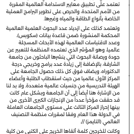
تعتمد على تطبيق معايير الاستدامة العالمية المقررة
من الأمم المتحدة، والحرص على تطوير البرامج العملية
الخاصة بأنواع الطاقة والمياه وغيرها.
وتعتمد كذلك على ازدياد عدد البحوث العلمية العالمية
المحكمة المنشورة ضمن قاعدة بيانات (سكوبس)،
وعدد الاقتباسات العالمية لهذه الأبحاث المسجلة
عالميا، وهو المؤشر الذي تعتمده المنظمة للتعبير عن
جودة ورصانة البحوث التي ينشرها الباحثون من جامعة
الشارقة، بالإضافة إلى زيادة عدد برامج وخريجي درجة
الدكتوراه، ويضاف فوق كل ذلك حصول الجامعة على
المركز الأول عالميا من حيث استقطاب الطلبة وأعضاء
الهيئة التدريسية من جنسيات عالمية متعددة. ولا بد لنا
من الإشارة هنا أيضاً إلى أن الجامعة وبشكل عام كانت
قد حققت مؤخراً عدداً من الإنجازات الكبرى الأخرى من
بينها إحراز المركز الثالث على مستوى الجامعات العاملة
في الدولة هذا العام وفقا لمقررات منظمة التصنيف
العالمي (التايمز) //.
وكانت للخرجين كلمة ألقاها الخريج علي الكتبي من كلية