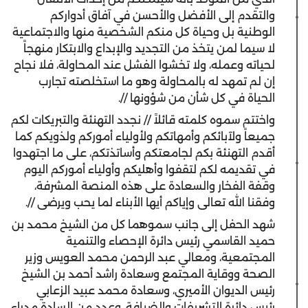
والتقدم إلى الأفضل والأحسن في آفاق أدواركم
الوطنية بل وحياة كل منكم الشخصية منها والاجتماعية
لا سيما لمن يتخذ من التجديد والإبداع والابتكار منهجاً
لحياته وعمله، ولا تخشوا الفشل عند المحاولة، فلا نجاح
إن لم تمهد له بالمحاولة وهو ما استخلصته تجارب
الحياة في كل شأن من شؤونها //.
واختتم سموه كلمته قائلاً // نجدد التهنئة والتبريكات لكم
جميعاً ولآبائكم وأمهاتكم ولأولياء أموركم ولذويكم كما
أقدم التهنئة بكم لجامعتكم وأساتذتكم، على ما اجتهدوا
في تقديمه لكم لتقفوا وأهليكم وأولياء أموركم اليوم
وقفة الفخار والسعادة على هذه المنصة المشرفة،
وفقنا الله تعالى وإياكم أيها الأبناء لما يحب ويرضى //.
شهد الحفل إلى جانب سموهما كل من الشيخ محمد بن
حميد القاسمي رئيس دائرة الإحصاء والتنمية
المجتمعية، ومعالي عبد الرحمن محمد العويس وزير
الصحة ووقاية المجتمع وسعادة راشد أحمد بن الشيخ
رئيس الديوان الأميري، وسعادة محمد عبيد الزعابي
رئيس دائرة التشريفات والضيافة، وعدد من السادة مدراء