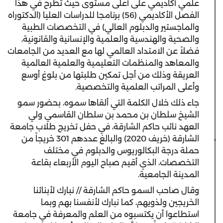
علمي أكاديمي على أعلى مستوى حيث تطرح في هذا
الفصل الأكاديمي (56) برنامجا للدراسات العليا (الدكتوراه
والماجستير والدبلوم العالي) في التخصصات الطبية
والصحية والهندسية والعلمية والإنسانية والقانونية،
فضلاً عن الامتداد العالمي لها مع العديد من الجامعات
والمعاهد والمنظمات التعليمية والعلمية العالمية
العريقة وذلك من أجل تمكين طلبتها من بلوغ أوسع
وأعلى المراتب العلمية والتخصصية.
جاء ذلك خلال الكلمة التي ألقاها سموه، بحضور سمو
الشيخ سلطان بن محمد بن سلطان القاسمي ولي
العهد نائب حاكم الشارقة، في حفل تخريج طلاب جامعة
الشارقة (خريف 2020) والبالغ عددهم 301 خريجاً من
حملة درجة البكالوريوس والدبلوم في مختلف
التخصصات، الذي أقيم صباح اليوم الأربعاء بقاعة
المدينة الجامعية.
وقال صاحب السمو حاكم الشارقة // نبارك لأبنائنا
الخريجين ولذويهم، كما نبارك لأنفسنا بهم وبما
استطاعوا أن يكتسبوه من العلم والمعرفة في جامعة