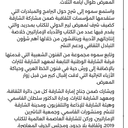
المعرض طوال أيامه الثلاث.
واستمع سموه إلى شرح حول البرامج والمبادرات التي
ستقدمها المؤسسات الثقافية ضمن مشاركة الشارقة
كضيف شرف لمعرض ليبر الدولي للكتاب بمدريد، والتي
يقدم فيها عدد من الكتاب والأدباء الإماراتيين خلاصة
إنتاجاتهم الأدبية ويناقشون من خلالها أهم شؤون
التبادل الثقافي ودعم النشر.
وتابع سموه مجموعة من الفنون الشعبية التي قدمتها
فرقة الشارقة الوطنية التابعة لمعهد الشارقة للتراث
بالإضافة إلى ورش حية في فنون الخط العربي وحياكة
الأزياء التراثية التي لاقت إقبال كبير من قبل زوار
المعرض.
ويشارك ضمن جناح إمارة الشارقة كل من دائرة الثقافة،
ومعهد الشارقة للتراث، ودارة الدكتور سلطان القاسمي،
وهيئة الشارقة للإذاعة والتلفزيون، ومدينة الشارقة
للنشر، ومنشورات القاسمي، وجمعية الناشرين
الإماراتيين، وركن للشارقة العاصمة العالمية للكتاب
2019، وثقافة بلا حدود، ومجلس الحرف المعاصرة،