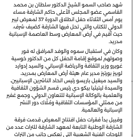
شهد صاحب السمو الشيخ الدكتور سلطان بن محمد
القاسمي عضو المجلس الأعلى حاكم الشارقة مساء
يوم أمس الثلاثاء حفل انطلاق الدورة 37 لمعرض ليبر
الدولي للكتاب والتي تحل فيها الشارقة كضيف شرف،
حيث أقيم في أرض المعارض وسط العاصمة الإسبانية
مدريد.
وكان في استقبال سموه والوفد المرافق له فور
وصولهم لموقع إقامة الحفل كل من الدكتور خوسية
غويرو وزير الثقافة والرياضة الإسباني، والسيد إدوارد
لوبيز بورتيز مدير عام هيئة أرض المعارض بمدريد،
والسيد ميغيل باريسو رئيس اتحاد الناشرين الإسبانيين،
والسيدة ليتيثيا بيكو دي رئيس قسم الشؤون الثقافية
والعلمية بالوكالة الإسبانية للتعاون الدولي، وجمع غفير
من ممثلي المؤسسات الثقافية ومُلّاك دور النشر
الإسبانية والعالمية.
وقبيل بدأ فقرات حفل افتتاح المعرض قدمت فرقة
الشارقة الوطنية التابعة لمعهد الشارقة للتراث عدد من
اللوحات الفنية الشعبية التي تعكس جانب من التراث