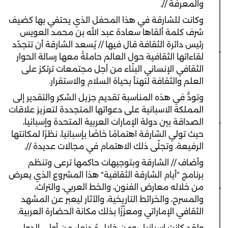
والمعرفة //.
وكانت للشارقة في هذا المحفل الذي يحتفي بها كضيف
شرف كلمة ألقاها سعادة عبد الله بن محمد العويس
رئيس دائرة الثقافة قال فيها // يُسعد الشارقة أن تتجدّد
لقاءاتها الثقافية حول العالم حاملةً معها رسالة الحوار
الثقافي الإنساني البنّاء من أجل مجتمعات ترتكز على
العلم والثقافة لتهنأ بحياة السلام والاستقرار.
وتودُّ في هذه المناسبة تقديم جزيل الشكر والتقدير إلى
المملكة الاسبانية على دعواتها المتجددة لتعزيز علاقات
الصداقة بين دولة الإمارات العربية المتحدة وإسبانيا،
حيث تولي الشارقة اهتمامًا خاصًا بإسبانيا، نظرًا لمكانتها
الرفيعة، وتجلّى ذلك الاهتمام في مجالات عديدة //.
وأضاف // الشارقة وبتوجيهات حاكمها ترعى وتنظم
برنامج "أيام الشارقة الثقافية" هذا المشروع الذي يعرض
من خلاله معارض الفنون، والخط العربي، والتراث،
والمسرح، والخرائط التاريخية، والآثار ليعبر عن المشهد
الثقافي الإماراتي ومعزّزًا بذلك مكانة الحضارة العربية.
ولقد كانت إسبانيا، -ومن خلال مُدنها- من أولى الدول