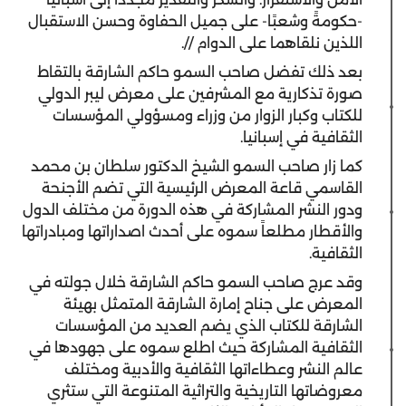
-حكومةً وشعبًا- على جميل الحفاوة وحسن الاستقبال
اللذين نلقاهما على الدوام //.
بعد ذلك تفضل صاحب السمو حاكم الشارقة بالتقاط
صورة تذكارية مع المشرفين على معرض ليبر الدولي
للكتاب وكبار الزوار من وزراء ومسؤولي المؤسسات
الثقافية في إسبانيا.
كما زار صاحب السمو الشيخ الدكتور سلطان بن محمد
القاسمي قاعة المعرض الرئيسية التي تضم الأجنحة
ودور النشر المشاركة في هذه الدورة من مختلف الدول
والأقطار مطلعاً سموه على أحدث اصداراتها ومبادراتها
الثقافية.
وقد عرج صاحب السمو حاكم الشارقة خلال جولته في
المعرض على جناح إمارة الشارقة المتمثل بهيئة
الشارقة للكتاب الذي يضم العديد من المؤسسات
الثقافية المشاركة حيث اطلع سموه على جهودها في
عالم النشر وعطاءاتها الثقافية والأدبية ومختلف
معروضاتها التاريخية والتراثية المتنوعة التي ستثري