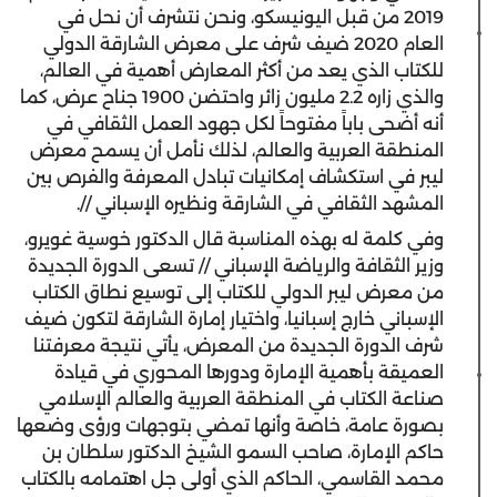
2019 من قبل اليونيسكو، ونحن نتشرف أن نحل في
العام 2020 ضيف شرف على معرض الشارقة الدولي
للكتاب الذي يعد من أكثر المعارض أهمية في العالم،
والذي زاره 2.2 مليون زائر واحتضن 1900 جناح عرض، كما
أنه أضحى باباً مفتوحاً لكل جهود العمل الثقافي في
المنطقة العربية والعالم، لذلك نأمل أن يسمح معرض
ليبر في استكشاف إمكانيات تبادل المعرفة والفرص بين
المشهد الثقافي في الشارقة ونظيره الإسباني //.
وفي كلمة له بهذه المناسبة قال الدكتور خوسية غويرو،
وزير الثقافة والرياضة الإسباني // تسعى الدورة الجديدة
من معرض ليبر الدولي للكتاب إلى توسيع نطاق الكتاب
الإسباني خارج إسبانيا، واختيار إمارة الشارقة لتكون ضيف
شرف الدورة الجديدة من المعرض، يأتي نتيجة معرفتنا
العميقة بأهمية الإمارة ودورها المحوري في قيادة
صناعة الكتاب في المنطقة العربية والعالم الإسلامي
بصورة عامة، خاصة وأنها تمضي بتوجهات ورؤى وضعها
حاكم الإمارة، صاحب السمو الشيخ الدكتور سلطان بن
محمد القاسمي، الحاكم الذي أولى جل اهتمامه بالكتاب