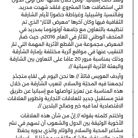
التي استضافت هذا المشروع، فلقد شهدت مدريد،
وفالنسيا، واشبيليا، وغرناطة حضورًا لأيام الشارقة
الثقافية فيها وكان آخرها "معرض الآثار" الذي تم
تنظيمه بالتعاون مع جامعة أوتونوما بمدريد في
المتحف الوطني للآثار في العام 2016م، حيث ضمّ
المعرض مجموعة من القطع الأثرية المهمة التي تمّ
التنقيب عنها في مواقع أثرية مختلفة بإمارة الشارقة
وذلك بمناسبة مرور 20 عامًا على التعاون بين الشارقة
والبعثة الأثرية الإسبانية //.
وأردف العويس قائلاً // ها نحن اليوم في لقاءٍ متجدّدٍ
تجمعنا فيه المحبّة والسلام، لتعرب الشارقة من خلال
هذه المناسبة عن تعزيز تواصلها مع إسبانيا عن طريق
فتح مستقبلٍ جديدٍ للعلاقات التجارية وتطوير العلاقات
الاقتصادية لما فيه خير وصالح البلدين //.
واختتم كلمته بقوله // إنّ من شأن هذه العلاقات
الأخوية الوثيقة بين الدول والشعوب أن تسهم في نشر
مشاعر المحبة والسلام والوئام والذي بدوره يحفظ
الأمن والاستقرار. والشكر والتقدير مجدّدًا إلى اسبانيا