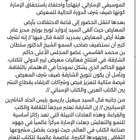
الموسيقي الإماراتي، ابتهاجاً واحتفاءً باستحقاق الإمارة
كونها ضيف شرف الدورة الحالية للمعرض.
بعدها انتقل الحضور إلى قاعة الاحتفالات بأرض
المعارض حيث ألقى السيد إدوارد لوبيز بورتيز، مدير عام
هيئة أرض المعارض بمدريد كلمة قال فيها // إنه لشرف
كبير أن نستضيف صاحب السمو الشيخ الدكتور سلطان
بن محمد القاسمي، عضو المجلس الأعلى حاكم
الشارقة، في افتتاح فعاليات معرض ليبر الدولي للكتاب،
فهو الحاكم الذي يشكل نموذجاً في الاهتمام بالثقافة،
ونأمل أن يكون تتويج الشارقة ضيف شرف المعرض،
فرصة مثالية لتعزيز فرص وشراكات الارتقاء بقطاع النشر
بين الكتاب العربي والكتاب الإسباني //.
من جانبه قال السيد ميغيل باريسو، رئيس اتحاد الناشرين
الإسبانيين // إن الشارقة تعتبر مرجعاً للثقافة والكتب
والقراءة، وهذه العادات النبيلة التي تعد ركائز أساسية
للنمو والتعايش جعلت الإمارة مركزاً عالمياً في جهود
صناعة الكتاب في العالم، حيث توجت بفضل مشروعها
الثقافي وجهودها الكبيرة، عاصمة عالمية للكتاب للعام