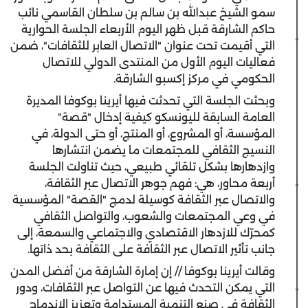
سمو الشيخ عبدالله بن سالم بن سلطان القاسمي نائب
حاكم الشارقة قبل ظهر اليوم الأربعاء الجلسة الحوارية
التي أقيمت تحت عنوان "الاتصال العابر للثقافات"، ضمن
فعاليات اليوم الأول من المنتدى الدولي للاتصال
الحكومي في مركز إكسبو الشارقة.
وبحثت الجلسة التي تحدثت فيها أيرينا بوكوفا المديرة
العامة السابقة لليونسكو كيفية إدخال "قصة"
المؤسسة، أو المشروع، أو المنتج، أو حتى الدولة، في
النسيج الثقافي للمجتمعات ما يضمن انتشارها
وازدهارها بشكل تلقائي طبيعي، حيث تناولت الجلسة
أربعة محاور، هي: فهم جوهر الاتصال عبر الثقافة،
والاتصال عبر الثقافة كوسيلة لدمج "القصة" المؤسسية
في وعي المجتمعات والشعوب، والتواصل الثقافي
كمحرّك للازدهار الاقتصادي والاجتماعي والسمعة، إلى
جانب تأثير الاتصال عبر الثقافة على الثقافة بحد ذاتها.
وقالت أيرينا بوكوفا // إن إمارة الشارقة من أفضل المدن
التي يمكن التحدث فيها عن التواصل عبر الثقافات، ودور
الثقافة في صنع التنمية المستدامة وتعزيز الاندماج