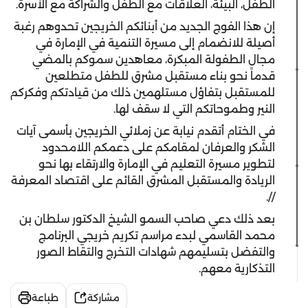
الطفل، البيئة، العلاقات مع الطفل والشراكة مع الأسرة.
إن هذا الفوج الجديد من أبنائكم الخريجين تحدوهم رغبة
أصيلة للانضمام إلى مسيرة التنمية في الإمارة في
مجال الطفولة المبكرة، معاهدين سموكم بالمضي
قدماً نحو بناء مستقبل مشرق للطفل متطلعين
للمستقبل بتفاؤل مستلهمين ذلك من قيادتكم وفكركم
النير وطموحاتكم التي لا سقف لها.
في الختام أتقدم نيابة عن زملائي الخريجين بأسمى آيات
الشكر والعرفان لمقامكم على دعمكم اللامحدود
لتطوير مسيرة التعليم في الإمارة والارتقاء بها نحو
الريادة والمستقبل المشرق القائم على اقتصاد المعرفة
//.
بعد ذلك دعي صاحب السمو الشيخ الدكتور سلطان بن
محمد القاسمي لبدء مراسم تكريم خريجي البرنامج
والتفضل بتسليمهم شهادات التخرج والتقاط الصور
التذكارية معهم.
مشاركة
طباعة