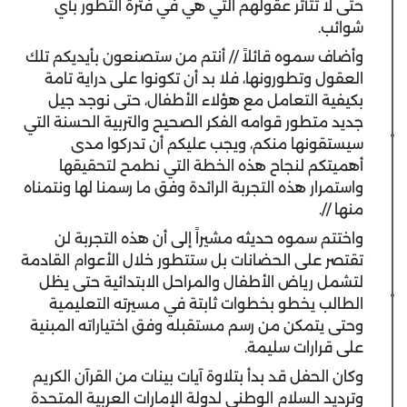
حتى لا تتأثر عقولهم التي هي في فترة التطور بأي
شوائب.
وأضاف سموه قائلاً // أنتم من ستصنعون بأيديكم تلك
العقول وتطورونها، فلا بد أن تكونوا على دراية تامة
بكيفية التعامل مع هؤلاء الأطفال، حتى نوجد جيل
جديد متطور قوامه الفكر الصحيح والتربية الحسنة التي
سيستقونها منكم، ويجب عليكم أن تدركوا مدى
أهميتكم لنجاح هذه الخطة التي نطمح لتحقيقها
واستمرار هذه التجربة الرائدة وفق ما رسمنا لها ونتمناه
منها //.
واختتم سموه حديثه مشيراً إلى أن هذه التجربة لن
تقتصر على الحضانات بل ستتطور خلال الأعوام القادمة
لتشمل رياض الأطفال والمراحل الابتدائية حتى يظل
الطالب يخطو بخطوات ثابتة في مسيرته التعليمية
وحتى يتمكن من رسم مستقبله وفق اختياراته المبنية
على قرارات سليمة.
وكان الحفل قد بدأ بتلاوة آيات بينات من القرآن الكريم
وترديد السلام الوطني لدولة الإمارات العربية المتحدة