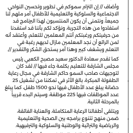
وأضاف // إن التزام سموكم في تطوير وتحسين النواحي
الاجتماعية والسلوكية والتعليمية للأطفال أمر ملهم لنا
جميعاً، ونتمنى أن يكون المنتسبون لهذا البرنامج قد
استفادوا من هذه التجربة، ونؤكد لكم بأننا قد استفدنا
من حرفيتكم ورغبتكم أنتم المعلمين للتعلم، وأعتقد أنه
لمن الرائع أن نجد المعلمين مازال لديهم رغبة في
التعلم وبشغف كبير وهذا أمر يستحق الشكر والتقدير //.
كما تقدم سعادة الدكتور سعيد مصبح الكعبي رئيس
مجلس الشارقة للتعليم بكلمة جاء فيها // لقد كان
لتوجيهات صاحب السمو حاكم الشارقة في مجال رعاية
الطفولة المبكرة، بالغ الأثر في تمكننا من تشغيل 25
حضانة يبلغ عدد الأطفال فيها نحو 1500 طفل، كما يبلغ
عدد الموظفات فيها 225 موظفة، وسيتم البدء قريباً
بالمرحلة الثانية.
ويتلقى أطفالنا الرعاية المتكاملة، والعناية الفائقة،
ضمن منهج تتنوع برامجه بين الصحية والتعليمية
والرياضية والتراثية والوطنية والسلوكية والترفيهية.