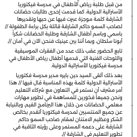
من قبل طلبة رياض الأطفال في مدرسة فيكتوريا
الأسترالية الدولية، كما قدمت إحدى طالبات حضانات
الشارقة كلمة موجزة عبرت فيها عن حبها وتقديرها
لصاحب السمو حاكم الشارقة قائلة بكل براءة الطفولة //
باسمي وباسم أطفال الشارقة وطلبة الحضانات شكراً
أبونا سلطان، وبما أننا بين عينيك فنحن الآن في أمان //.
تابع الحضور عقب ذلك عدد من الفقرات الموسيقية
واللوحات الفنية التي قدمها أطفال رياض الأطفال في
مدرسة فيكتوريا الأسترالية الدولية.
بعد ذلك ألقى السيد دين بايره مدير مدرسة فكتوريا
الأسترالية الدولية كلمة بهذه المناسبة قال فيها // هذا
أمر مشرف أن نستمر في التعاون مع شركاء التعليم
ونحن جميعاً فخورين للمساهمة في تطوير مهارات
معلمي الحضانات من خلال هذا البرنامج القيم، وبالنيابة
عن جميع المنتسبين لمدرسة فيكتوريا أتقدم بخالص
الشكر وعظيم الامتنان لمقام صاحب السمو حاكم
الشارقة على دعمه المستمر وعلى رؤيته الثاقبة في
تطوير التعليم في الشارقة //.