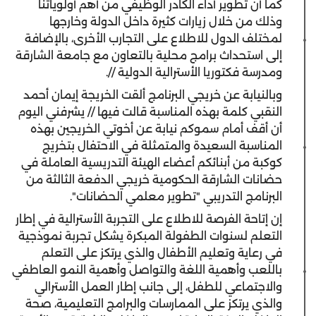
كما أن تطوير أداء الكادر الوظيفي من أهم أولوياتنا
وذلك من خلال زيارات كثيرة داخل الدولة وخارجها
لمختلف الدول للاطلاع على التجارب الأخرى، بالإضافة
إلى استحداث برامج محلية بالتعاون مع جامعة الشارقة
ومدرسة فكتوريا الأسترالية الدولية //.
وبالنيابة عن خريجي البرنامج ألقت الخريجة إيمان أحمد
النقبي كلمة بهذه المناسبة قالت فيها // يشرفني اليوم
أن أقف أمام سموكم نيابة عن أخوتي الخريجين بهذه
المناسبة السعيدة والمتمثلة في الاحتفال بتخريج
كوكبة من أبنائكم أعضاء الهيئة التدريسية العاملة في
حضانات الشارقة الحكومية خريجي الدفعة الثالثة من
البرنامج التدريبي "تطوير معلمي الحضانات".
إن إتاحة الفرصة للاطلاع على التجربة الأسترالية في إطار
التعلم لسنوات الطفولة المبكرة يشكل تجربة نموذجية
في رعاية وتعليم الأطفال والذي يرتكز على التعلم
باللعب وأهمية اللغة والتواصل وأهمية النمو العاطفي
والاجتماعي للطفل، إلى جانب إطار العمل الأسترالي
والذي يرتكز على الممارسات والبرامج التعليمية، صحة