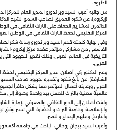
الظروف.
من جانبه أعرب السيد وبر ندورو المدير العام للمركز ا
(إيكروم)، عن شكره العميق لصاحب السمو الشيخ الدك
الدائمين لمشاريع الحفاظ على التراث الثقافي في ال
المركز الاقليمي لحفظ الـتراث الثقافي في الوطـن العربي
وفي نهاية كلمته قدم السيد وبر ندورو رسالة شكر لص
القاسمي من مشاركي مؤتمر عقده مركز إيكروم-الشارقة
التاريخية في العالم العربي، وذلك تقديراً للجهود التي
العربي.
وعبر الدكتور زكي أصلان، مدير المركـز الإقليمـي لحفظ ا
الشـارقة)، عن بالغ شكره وتقديره لجهود صاحب السمو ح
العربي ورعايته أعمال المؤتمر مما يشكل حافزاً لجم
عالمية معنية بالتراث للعمل بيد واحدة وصولاً إلى 
ولفت أصلان إلى الدور الثقافي والمعرفي لإمارة الشار
والإسلامية، وحامية التراث والحضارة، التي تسير وفق
والتاريخ، وملهم الإبداع والتميز.
وأعرب السيد بيجان روحاني، الباحث في جامعة أكسفور