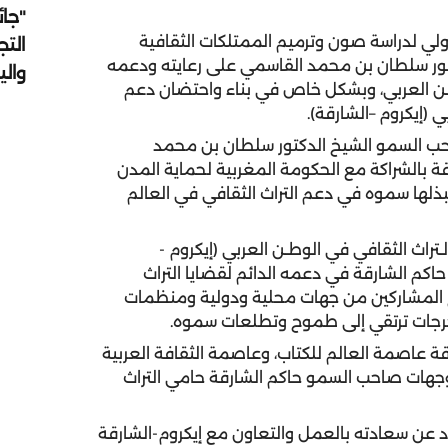
"جائ
لدولي لدراسة صون وترميم الممتلكات الثقافية
التج
تور سلطان بن محمد القاسمي على رعايته ودعمه
وال
وطن العربي، وبشكل خاص في بناء واحتضان دعم
 (إيكروم –الشارقة).
احب السمو الشيخ الدكتور سلطان بن محمد
 بالشراكة مع الحكومة المغربية لحماية المدن
 يبذلها سموه في دعم التراث الثقافي في العالم
لـتراث الثقافي في الوطـن العربي (إيكروم -
اكم الشارقة في دعمه الدائم لقضايا التراث
يع المشاركين من جهات محلية ودولية ومنظمات
مخرجات ترتقي إلى طموح وتطلعات سموه.
قة عاصمة العالم للكتاب، وعاصمة الثقافة العربية
 توجهات صاحب السمو حاكم الشارقة حامي التراث
د عن سعادته بالعمل والتعاون مع إيكروم-الشارقة