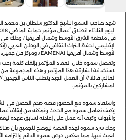
شهد صاحب السمو الشيخ الدكتور سلطان بن محمد ال
في منطقة الشرق الأوسط وشمال أفريقيا"، وذلك في معه
الإقليمـي لحفظ الـتراث الثقافي في الوطـن العربي (إيك
الأوسط وشمال أفريقيا (EAMENA)، ومركز فن جميل، وصندوق التراث العالمي (GHF).
وتفضل سموه خلال انعقاد المؤتمر بإلقاء كلمة رحب ف
لاستضافة الشارقة هذا المؤتمر وهذه المجموعة من ا
العالم، قائلاً // أن العمل الجيد يتطلب الناس الجيدين //
المشاركين بالمؤتمر.
واستعاد سموه مع الحضور قصة هدم الحصن في الشارق
وكيف تعامل سموه مع الحدث وتمكنه من إيقاف عمليات 
والأبواب وكيف أنه عمل على إعادته لسابق عهده ليقف
وجاء سرد سموه لهذه القصة ليوضح للجميع بأن هناك م
العبث فيها، مما يعكس حرص سموه الدائم والتزامه ال