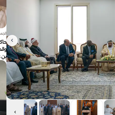
الجمعة 7 أغ
حاكم
وال
بن ع