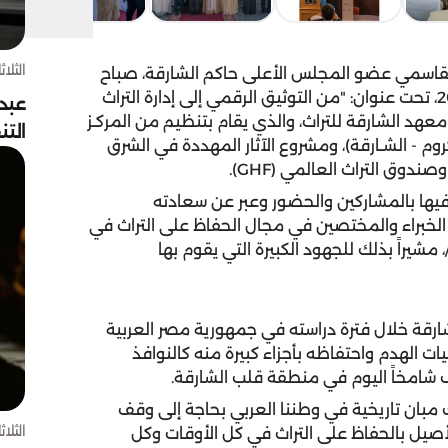
الثلاثاء 4 أغسط
قاسمي عضو المجلس الأعلى حاكم الشارقة، صباح
اليوم الثلاثاء انطلاق أعمال مؤتمر حماية الماضي 2018، تحت عنوان: "من التوثيق الرقمي إلى إدارة التراث
عبد
د الشارقة للتراث، والذي يقام بتنظيم من المركـز
الت
روم - الشـارقة)، ومشروع الآثار المهددة في الشرق
يها بالمشاركين والحضور وعبر عن سعادته
لخبراء والمختصين في مجال الحفاظ على التراث في
، مشيراً بذلك للجهود الكبيرة التي يقوم بها
ة خلال فترة دراسته في جمهورية مصر العربية
الهدم واحتفاظه بأجزاء كبيرة منه كالنوافذ
 شامخاً اليوم في منطقة قلب الشارقة.
بان تاريخية في وطننا العربي بحاجة إلى وقف
الثلاثاء 4 أغسط
أصيل بالحفاظ على التراث في كل الأوقات وكل