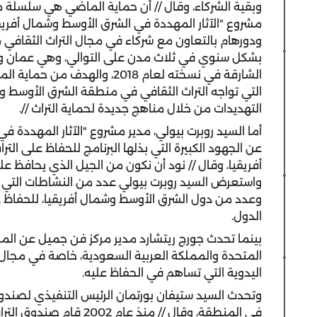
وبقية الشركاء، وقال // أن حماية الماضي هي سلسلة 
بشكل سنوي في ثلاث مدن على التوالي، وهي عمان والس
الشارقة في نسخته لعام 2018، و
التي تواجه التراث الثقافي في منطقة الشرق الأوسط و
التهديدات من خلال مناهج جديدة لحماية التراث //.
أما السيد روبرت بيولي، مدير مشروع "الآثار المهددة 
عن الجهود الكبيرة التي بذلها البرنامج للحفاظ على 
أفريقيا، وقال // نود أن نكون من الجيل الذي يحافظ على 
واستعرض السيد روبرت بيولي عدد من النشاطات التي ق
وعدد من دول الشرق الأوسط وشمال أفريقيا، للحفاظ عل
الدول.
بينما تحدث جورج ريتشارد مدير مركز فن جميل عن المشار
المتحدة والمملكة العربية السعودية، خاصة في مجال ت
اليدوية التي تساهم في الحفاظ عليه.
وتحدث السيد ستيفان بورتمان الرئيس التنفيذي لصند
في المنطقة، وقال // منذ 