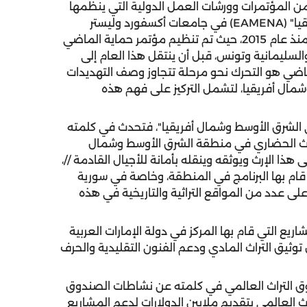
من المؤتمرات وورشات العمل الدولية التي ينظمها
مشروع "الآثار المهددة في الشرق الأوسط وشمال أفريقيا" (EAMENA) في جامعات أكسفورد وليستر
ودورهام بالتعاون مع شركاء في مجال التراث الثقافي منذ عام 2015، حيث تم تنظيم مؤتمر حماية الماضي
ليمانية وتونس، قبل أن ينتقل هذا العام إلى
الهدف من حماية الماضي هو التحرك نحو مرحلة تتجاوز وصف التهديدات
شمال أفريقيا، لتشمل التركيز على فهم هذه
في الشرق الأوسط وشمال أفريقيا"، فتحدث في كلمته
التراث الحضاري في منطقة الشرق الأوسط وشمال
هذا الإرث ويوثقه وينقله بأمانة للأجيال القادمة //،
ام بها البرنامج في المنطقة، وخاصة في سورية
ى عدد من المواقع التراثية والتاريخية في هذه
يع التي قام بها المركز في دولة الإمارات العربية
وثيق التراث المادي ودعم الفنون التقليدية والحرف
وق التراث العالمي في كلمته عن نشاطات الصندوق
عام 2002 قام صندوق التراث العالمي بتقديم ملايين الدولارات لدعم المشاريع