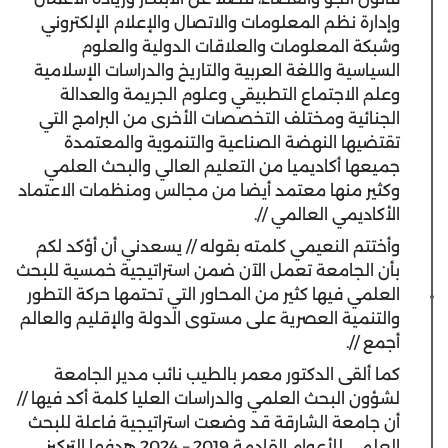
وإدارة نظم المعلومات والاتصال والإعلام الإلكتروني
وشبكة المعلومات والعلاقات الدولية والعلوم
السياسية واللغة العربية والتاريخ والدراسات الإسلامية
وعلم الاجتماع التطبيقي وعلوم الجريمة والعدالة
الجنائية ومختلف التخصصات الأخرى من البرامج التي
تقتضيها النهضة الصناعية والتنموية والمعتمدة
جميعها أكاديميا من التعليم العالي والبحث العلمي
وكثير منها معتمد أيضا من مجالس ومنظمات الاعتماد
الأكاديمي العالمي //.
وأختتم النعيمي كلمته بقوله // يسعدني أن أؤكد لكم
بأن الجامعة تعمل الآن ضمن استراتيجية خمسية للبحث
العلمي فيها كثير من المحاور التي تحتمها حركة التطور
والتنمية العصرية على مستوى الدولة والإقليم والعالم
أجمع //.
كما ألقى الدكتور معمر بالطيب نائب مدير الجامعة
لشؤون البحث العلمي والدراسات العليا كلمة أكد فيها //
أن جامعة الشارقة قد وضعت استراتيجية فاعلة للبحث
العلمي للأعوام القادمة 2019 – 2024 هدفها التركيز