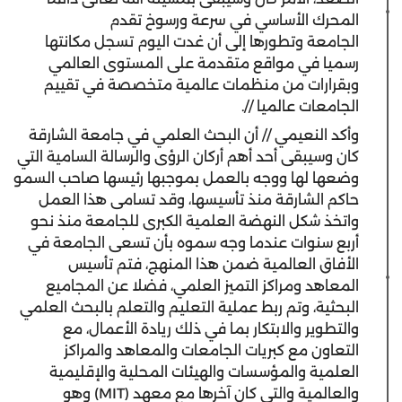
المحرك الأساسي في سرعة ورسوخ تقدم
الجامعة وتطورها إلى أن غدت اليوم تسجل مكانتها
رسميا في مواقع متقدمة على المستوى العالمي
وبقرارات من منظمات عالمية متخصصة في تقييم
الجامعات عالميا //.
وأكد النعيمي // أن البحث العلمي في جامعة الشارقة
كان وسيبقى أحد أهم أركان الرؤى والرسالة السامية التي
وضعها لها ووجه بالعمل بموجبها رئيسها صاحب السمو
حاكم الشارقة منذ تأسيسها، وقد تسامى هذا العمل
واتخذ شكل النهضة العلمية الكبرى للجامعة منذ نحو
أربع سنوات عندما وجه سموه بأن تسعى الجامعة في
الأفاق العالمية ضمن هذا المنهج، فتم تأسيس
المعاهد ومراكز التميز العلمي، فضلا عن المجاميع
البحثية، وتم ربط عملية التعليم والتعلم بالبحث العلمي
والتطوير والابتكار بما في ذلك ريادة الأعمال، مع
التعاون مع كبريات الجامعات والمعاهد والمراكز
العلمية والمؤسسات والهيئات المحلية والإقليمية
والعالمية والتي كان آخرها مع معهد (MIT) وهو