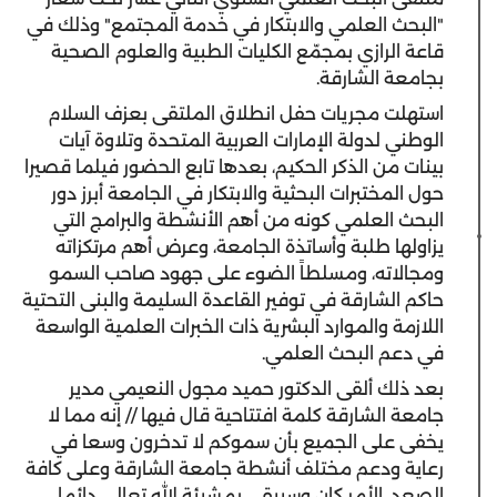
"البحث العلمي والابتكار في خدمة المجتمع" وذلك في
قاعة الرازي بمجمّع الكليات الطبية والعلوم الصحية
بجامعة الشارقة.
استهلت مجريات حفل انطلاق الملتقى بعزف السلام
الوطني لدولة الإمارات العربية المتحدة وتلاوة آيات
بينات من الذكر الحكيم، بعدها تابع الحضور فيلما قصيرا
حول المختبرات البحثية والابتكار في الجامعة أبرز دور
البحث العلمي كونه من أهم الأنشطة والبرامج التي
يزاولها طلبة وأساتذة الجامعة، وعرض أهم مرتكزاته
ومجالاته، ومسلطاً الضوء على جهود صاحب السمو
حاكم الشارقة في توفير القاعدة السليمة والبنى التحتية
اللازمة والموارد البشرية ذات الخبرات العلمية الواسعة
في دعم البحث العلمي.
بعد ذلك ألقى الدكتور حميد مجول النعيمي مدير
جامعة الشارقة كلمة افتتاحية قال فيها // إنه مما لا
يخفى على الجميع بأن سموكم لا تدخرون وسعا في
رعاية ودعم مختلف أنشطة جامعة الشارقة وعلى كافة
الصعد، الأمر كان وسيبقى بمشيئة الله تعالى دائما