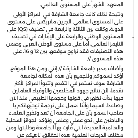
المعهد الأشهر على المستوى العالمي.
ونتيجة لذلك كانت جامعة الشارقة في المراكز الأولى
على المستوى العالمي. الجرين ماتريكس على مستوى
الدولة، وكانت بين الثالثة والرابعة في تصنيف (QS) على
المستوى الوطني، والرابعة على الإمارات في تصنيف
التايمز العالمي، أما على مستوى الوطن العربي وضمن
هذه التصنيفات فقد تراوح موقعها بين 12 و 16، على
هذه المستوى //.
وأضاف مدير جامعة الشارقة // إنني ومن هذا الموقع،
أؤكد لسموكم وللجميع بأن هذه المكانة لجامعة
الشارقة سوف تستمر في التقدم وتتبوأ المراكز الأكثر
تقدما، لأن نتائج جهود المخلصين والأوفياء العاملين
فيها بدأت تظهر في قوتها وحجمها الطبيعي منذ الآن
وصاعدا، لاسيما وأننا نعمل على ترجمة توجيهاتكم يا
صاحب السمو بأن على الجامعة أن تعد وتخرج العلماء
والباحثين على نحو عملي وعلمي وتؤكد الجوائز المحلية
والعالمية العديدة التي فازت بها الجامعة وطلبتها ومن
مختلف الدرجات العلمية هذه الحقائق، ناهيكم عن