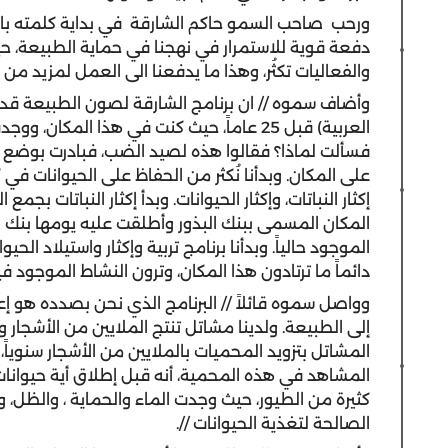
ورحب صاحب السمو حاكم الشارقة في بداية كلمته بالم
دفعة قوية للاستمرار في نهجنا في حماية الطبيعة، حيث 
والفعاليات تكثُر، وهذا ما يدفعنا الى العمل لمزيد من ال
وأضاف سموه // ان برنامج الشارقة لصون الطبيعة قد بد
العربية) قبل 25 عاماً، حيث كنت في هذا المك
فسألت لماذا؟ فقالوا هذه لصيد الضب، فبادرت بوضع
على المكان. وبدأنا نُكثر من الحفاظ على الحيوانات في
إكثار النباتات، وإكثار الحيوانات. وبدأ إكثار النباتات بج
المكان المسمى ببنك البذور وأطلقت عليه يومها بنك ا
الموجود حالياً. وبدأنا برنامج تربية وإكثار واستيلاد الح
دائماً ما ترتادون هذا المكان، وترون النشاط الموجود فيه
وواصل سموه قائلاً // البرنامج الذي نحن بصدده هو إعا
إلى الطبيعة. ولدينا مشاتل تنتج الملايين من الأشجار 
المشاتل بتزويد المحميات بالملايين من الأشجار سنوياً
المشاهد في هذه المحمية، أنه قبل إطلاق أية حيوانات 
كثيرة من الطيور، حيث وجدت الماء والحماية ، والظل، وال
الصالحة لتغذية الحيوانات //.