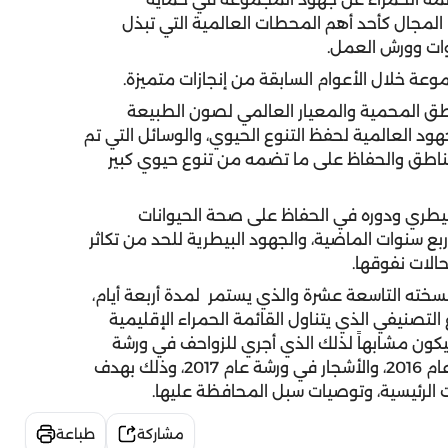
 المجال كأحد أهم المحطات العالمية التي تبذل
ندوات وورش العمل.
وعة خلال الأعوام السابقة من إنجازات متميزة.
اطق المحمية والمعيار العالمي لصون الطبيعة
هود العالمية لحفظ التنوع الحيوي، والوسائل التي تم
لمناطق والحفاظ على ما تضمه من تنوع حيوي كبير
بيطري ودوره في الحفاظ على صحة الحيوانات
ربع سنوات الماضية، والجهود البيطرية للحد من تكاثر
حالات نفوقها.
سخته التاسعة عشرة والذي يستمر لمدة أربعة أيام،
تصنيفي الذي يتناول القائمة الحمراء الإقليمية
سيكون مشابهاً لذلك الذي أجري للزواحف في ورشة
عام 2012، والطيور في عام 2013، والثدييات في ورشة عام 2016، والأشجار في ورشة عام 2017، وذلك بهدف
ت الرئيسية، وتوصيات سبل المحافظة عليها.
مشاركة
طباعة