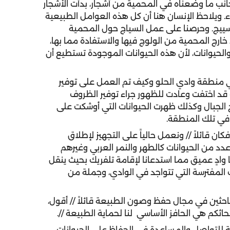
انب ما وضعناه في المحمية من أشجار، بدأت الأشجار
اء. ويلاحظ الإنسان هنا أن كل هذه العوامل الطبيعية
سييج. وحرصنا على عمل السياج حول المحمية
خارج المحمية من الولوج فيها والاستفادة مما بها،
 والحيوانات، لأن هذه الحيوانات الموجودة تستطيع أن
 منطقة وادي الحلو وكيف تم العمل على توفير
تات قد اختفت وعادت للظهور جراء توفير الظروف
 الجبال وكذلك ظهرت الحيوانات التي أوشكت على
 في تلك المنطقة.
قائلاً // ونعمل حالياً على التجهيز لإطلاق
 من الحيوانات كالطهر والنمر العربي وغيرهم
 وادٍ عميق مما استدعانا لإقامة تلفريك بحيث ينقل
 المفترسة التي تتواجد في الوادي، وجملة من
احثين في مجال حفظ وصون الطبيعة قائلاً // أقول،
حاثكم هي الحافز الأساسي لنا لحماية الطبيعة //.
ة للتواصل والمساعدة في الحفاظ على الحيوانات