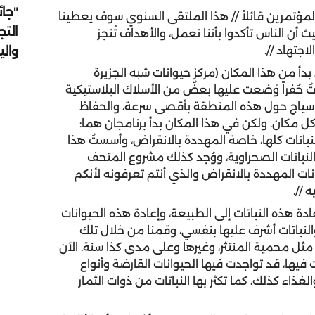
"جائ
ؤتمرين قائلاً // هذا الملتقى السنوي سوف يعطينا
التج
أن الناس تأكدوا بأننا نعمل، والأهداف تُنجز
وال
اجتهاد //.
أ من هذا المكان (مركز حيوانات شبه الجزيرة
ان، ووجدتُ حُفراً وُضعت عليها بعضٌ من الأسلاك البلاستيكية
 سياج حول هذه المنطقة بأقصى سرعة، والحفاظ
 كل مكان. ولكن في هذا المكان بدأ برنامجان هما:
مع النباتات كلها، خاصة المهددة بالانقراض، وأسستُ هذا
لنباتات الصحراوية، ووُجد كذلك مشروع المتحف
يوانات المهددة بالانقراض والذي أنتم تعرفونه لأنكم
 //.
دة هذه النباتات إلى الطبيعة، وإعادة هذه الحيوانات
والنباتات أشرف عليها بنفسي، وقمنا من خلال تلك
، مثل محمية المنتثر، وغيرها وعلى مدى كذا سنة. الآن
فيها، قد تواجدت فيها الحيوانات القارضة وأنواع
غذاء كذلك، كما تكثر بها النباتات من ذوات الثمار