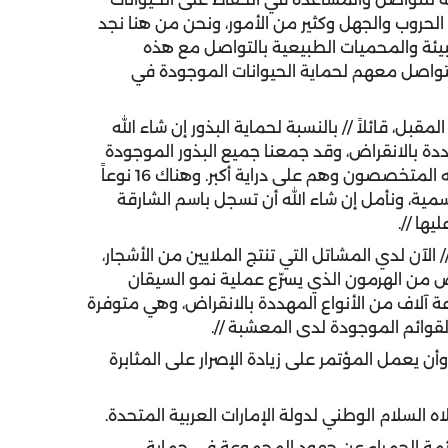
ب الحروب والجهل وكثير من الأمور، ونحن من هنا نجد
لبيئة والمحميات الطبيعية بالتواصل مع هذه
لتواصل معهم لحماية الحيوانات الموجودة في
قبل، قائلاً // بالنسبة لحماية البذور إن شاء الله
هددة بالانقراض، وقد جمعنا جميع البذور الموجودة
في هذا الجزء من الجزيرة العربية، ووفقاً لما أجمع عليه المتخصصون وهم على دراية أكبر. وهناك 16 نوعاً
تسمية، ونأمل إن شاء الله أن تسجل باسم الشارقة
ها //.
لآن لدي المشاتل التي تنتج الملايين من الأشجار،
من الهرمون الذي يسرّع عملية نمو السيقان
راعة آلاف من الأنواع المهددة بالانقراض، وهي متوفرة
القوائم الموجودة لدى المعشبة //.
أن يعمل المؤتمر على زيادة الإصرار على المثابرة
لاه السلام الوطني لدولة الإمارات العربية المتحدة.
ائمة الحمراء عن جهود المجموعة في حماية