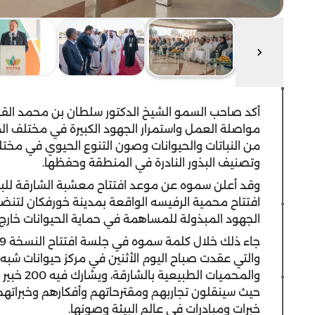
أكد صاحب السمو الشيخ الدكتور سلطان بن محمد الق
مواصلة العمل واستمرار الجهود الكبيرة في مختلف المجال
من النباتات والحيوانات وصون التنوع الحيوي في مخت
وتصنيف البذور النادرة في المنطقة وحفظها.
وقد أعلن سموه عن موعد افتتاح معشبة الشارقة للبذو
افتتاح محمية الرفيسه الواقعة بمدينة خورفكان لتنضم
الجهود المبذولة للمساهمة في حماية الحيوانات خارج 
والتي عقدت صباح اليوم الأثنين في مركز حيوانات شبه ا
والمحميات
حيث سينقلون تجاربهم ومقترحاتهم وأفكارهم وخبراتهم إ
خبرات ومبادرات في عالم البيئة وصونها.