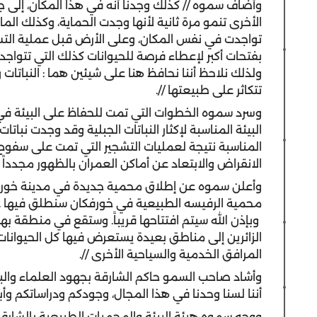
وأضاف سموه // كذلك وجدنا أنه في هذا المكان، إلى ج
الأخرى تنمو مرة ثانية لأنها وجدت الحماية، وكذلك الم
تواجدت في نفس المكان، وعلى الأرض قبل عملية الت
بفتحات أكبر لإعطاء فرصة للحيوانات كذلك التي تتواجد 
ولذلك نلاحظ أننا نحافظ هنا على شيئين هما : النباتات
تتكاثر على طبيعتها //.
وسرد سموه الخطوات التي تمت للحفاظ على البيئة في
البيئة المناسبة لإكثار النباتات الجبلية وقد وجدت نبا
المناسبة نتيجة لعمليات التشجير التي تمت على سفوح
الانقراض والابتعاد عن أماكن العمران بالظهور مجدداً
وأعلن سموه عن إطلاق محمية جديدة في مدينة خورفكان 
محمية الرفيسه الطبيعية في خورفكان سنطلق فيها عدد
وبإذن الله سيتم افتتاحها قريباً. وستقع في منطقة بها
الزائرين إلى مناطق بعيدة يستعرض فيها كل الحيوانات
المرافق الخدمية والسياحية الأخرى //.
وأشاد صاحب السمو حاكم الشارقة بجهود العلماء والب
أننا لسنا وحدنا في هذا المجال، وجودكم ودراساتكم وأب
ووجه سموه هيئة البيئة والمحميات الطبيعية بالشارق