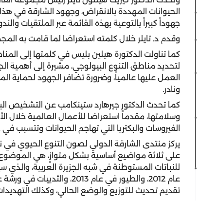
الحيوانات المهددة بالانقراض، وجهود الشارقة في هذا
جهوداً كبيراً بالتوعية بهذه القائمة عبر الملتقيات وال
وقدم د. تايلر خلال كلمته استعراضا لما قامت به المجم
كما تناولت الدكتورة هيلين بليس في كلمتها إلى المن
لتحديد مناطق التنوع البيولوجي، مشيرة إلى أهمية الج
العمل عليها عالمياً، وضرورة تضافر الجهود لحماية ا
ونادر.
كما تحدث الدكتور جيرهارد ستينكامب عن التشخيص ال
وسلامتها، مقدماً استعراضا للأعمال العالمية خلال الأ
الفيروسات والبكتريا التي تهاجم الحيوانات وتتسبب في 
يركز منتدى الشارقة الدولي لصون التنوع الحيوي في ن
على ثلاثة مواضيع أساسية بشكل متوازٍ، هي الموضوع ال
للنباتات المستوطنة في شبه الجزيرة العربية، والذي 
تقديم تحديث للتوزيع والوضع الحالي، وكذلك التهديدا