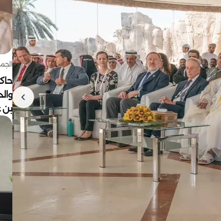
الجمعة 7 أغ
حاكم
وال
بن ع