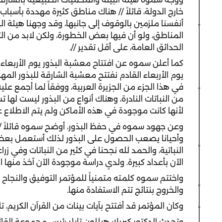
خارج الدولة، قائلاً // هناك مناطق كثيرة مهددة بأسبا
أنفسنا ملزمين بالوقوف إلى جانبها، وقد وجهنا هيئة ا
المناطق، ولو أن فيها بعض الخطورة، ولكن لابد من ا
الحدائق العامة، على أقل تقدير //.
كما أعلن سموه عن افتتاح معشبة البذور يوم الأربعاء الم
يوم الأربعاء القادم نفتتح معشبة الشارقة للبذور الم
من النباتات النادرة، وهناك أنواع من البذور ليست لها 
لأنها كانت موجودة في هذه الأماكن ولم يتم الاطلاع علي
وعن جهود سموه في حفظ البذور، أوضح سموه قائلاً // ا
وأحيانا يصعب الحصول على البذور لذلك أستعمل بعض 
النباتية، والحمد لله نجحنا في كثير من النباتات وفي ز
الآن بأعداد كبيرة. ولدي دراسة موجودة الآن آخذ منها 
واختتم سموه كلمته متمنياً للمؤتمر التوفيق والنجاح و
والخروج بنتائج تتم الاستفادة منها.
وكان المؤتمر قد أفتتح بآيات بينات من القرآن الكريم، ت
وتحدث الدكتور كيريك هيللون تايلر رئيس مجموعة الق