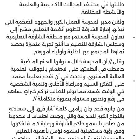
طلبتها في مختلف المجالات الأكاديمية والعلمية
والأنشطة المختلفة.
وثمّن مدير المدرسة العمل الكبير والجهود الضخمة التي
تبذلها إمارة الشارقة لتطوير أنظمة التعليم، مشيراً إلى
تعاون المدرسة المستمر مع منطقة الشارقة التعليمية
ومجلس الشارقة للتعليم ما أنتج تجربة متميزة يحصد
ثمارها المجتمع عبر الطلبة وأولياء أمورهم.
وقال // أن المدرسة خلال سنواتها العشر الماضية
حافظت في أنظمتها على الاهتمام بالجوانب العلمية
العالية المستوى، ونجحت في أن تقدم تعليماً يعتمد
على التفكير السليم ومراعاة الأخلاق وتنمية الشخصية
في الوقت نفسه، مما يوفر للطالب تراكم خبراتٍ يساهم
في رفع وتطوير مستواه بصورة متكاملة //.
من جانبه قدم جان برامبي كلمة أشار فيها إلى سعادته
بالنجاح الكبير للمدرسة والتي وجدت اهتماماً لا محدوداً
من صاحب السمو حاكم الشارقة ورعاية كاملة لفكرتها
وفق رؤية مستقبلية لسموه تؤمن بأهمية التعليم
والمعرفة لتنمية المجتمع، وهي الرؤية التي ساهمت