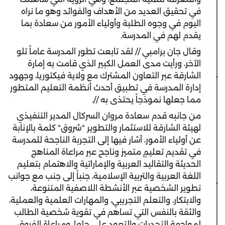
في تحقيق العديد من الأهداف والفوائد وهو ما نراه
اليوم في وجوه الطلبة وأولياء الأمور من سعادة بما
يقدم لهم في المدرسة.
وقال جان برامبي // لقد تابعت تطور المدرسة عاماً تلو
الآخر، ورأيت مدى العمل الكبير الذي قامت به إمارة
الشارقة عبر التعاون المشترك مع ولاية فيكتوريا، وجهود
إدارة المدرسة في تطبيق أحدث أنظمة التعليم المتطور
مما جعلها نموذجاً يحتذى به //.
من جانبه قدم سعادة مروان السركال المدير التنفيذي
لهيئة الشارقة للاستثمار والتطوير "شروق" كلمة بالإنابة
عن أولياء الأمور، أشار فيها إلى التجربة الناجحة للمدرسة
في تقديم تعليمٍ متميز وناجح عبر مراعاة المناهج
الحديثة والتقاليد العربية والإماراتية والاهتمام بتعليم
اللغة العربية والتربية الإسلامية، جنباً إلى جنب مع جوانب
تطوير الشخصية عبر الأنشطة اللاصفية المتنوعة،
والابتكار، والتعلم التجريبي، والمهارات العلمية والعملية،
والثقة بالنفس التي تساهم في تقوية شخصية الطالب
لمواجهة التحديات والتعود على حلها، ومراعاة الفروق