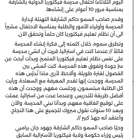
اليوم الثلاثاء) احتفال مدرسة فيكتوريا الدولية بالشارقة
بمناسبة مرور 10 أعوام على إنشاءها.
وقدم صاحب السمو حاكم الشارقة التهنئة لإدارة
المدرسة وأولياء الأمور والطلبة بمناسبة الاحتفال، مشيراً
الى أن نظام تعليم فيكتوريا كان حلماً وتحقق الآن.
وتطرق سموه، خلال كلمته إلى فكرة إنشاء المدرسة
قائلاً // عندما كنت في استراليا، قررت أن انشئ مدرسة
على نفس نظام تعليم فيكتوريا المتميز، وبدأت أبحث عن
سرّ جودة وتفوق هذه المدرسة، كنت أتمشى بين
الفصول لفترة طويلة، وألاحظ، لأرى ماذا تُدرّس هذه
المدرسة، ووجدت إنها تقدم المعرفة مع السعادة، ورأيت
كل الطلبة مبتسمون، وجلست معهم، ووجدت أن هذه
أفضل طريقة للتدريس. وعندما عدت من استراليا، عملت
على توقيع اتفاقية معهم، وبدأنا نبني المدرسة. والآن
وبعد 10 سنوات نقول مبروك للجميع على هذا النجاح،
وأعتقد أنه جهدٌ كبير //.
وحيّا صاحب السمو حاكم الشارقة جهود جان برامبي
رئيس وزراء حكومة ولاية فيكتوريا الأسترالية السابق