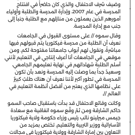
وضيف شرف الاحتفال، والذي كان حاضراً في افتتاح
المدرسة في عام 2007، وإدارة المدرسة والطلبة وأولياء
أمورهم الذين يعملون من منازلهم مع الطلبة جنباً إلى
جنب مع إدارة المدرسة.
وقال سموه // على مستوى القبول في الجامعات
نعرف أن الطلبة من مدرسة فيكتوريا يتم قبولهم فيها
مباشرةً، ونقول لهم أبواب جامعاتنا مفتوحة لكم، ومن
موقعي في الجامعات أنا أعرف إنتاجي في التعليم لأنني
أسلم الطلبة شهاداتهم في نهاية تعليمهم الجامعي،
وسعيدٌ جداً بما وصلت إليه المدرسة ونعد بأن تكون
المدرسة في تطور أكبر لأننا نعرف أن هناك طلبٌ كبيرٌ
على نظامها الذي يعتبر من أفضل أنظمة التعليم في
العالم //.
وكانت وقائع الاحتفال قد بدأت باستقبال صاحب السمو
حاكم الشارقة ومن ثمّ وقّع سموه اتفاقية مع سعادة
جيمس ميرلينو نائب رئيس وزراء حكومة ولاية فيكتوريا
الأسترالية ووزير التربية والتعليم، تختص بمزيد من
التعاون بين إمارة الشارقة وولاية فيكتوريا في مجالات