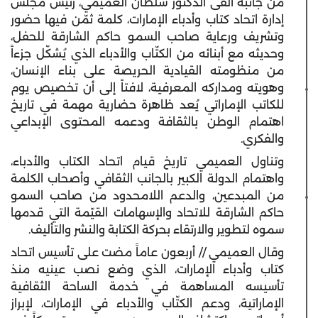
من جانبه ألقى الدكتور سلطان العميمي، رئيس مجلس
إدارة اتحاد كتاب وأدباء الإمارات، كلمة ثمّن فيها حضور
وتشريف ورعاية صاحب السمو حاكم الشارقة للحفل،
وحديثه مع أبنائه من الكتّاب والأدباء الذي يُشكّل جزءاً
من منظومته القيادية الحريصة على بناء الإنسان،
وهويته ومداركه المعرفية، لافتاً إلى أن تخصيص يوم
للكاتب الإماراتي يُعد ظاهرة حضارية مهمة في تاريخ
اهتمام الوطن بالثقافة ودعمه المحتوى الإبداعي
والفكري.
وتناول العميمي تاريخ قيام اتحاد الكتاب والأدباء،
واهتمام الدولة الكبير بالجانب الثقافي وأصحاب الكلمة
من المبدعين، والدعم اللامحدود من صاحب السمو
حاكم الشارقة للاتحاد والإسهامات القيّمة التي قدمها
سموه لتطوير والارتقاء بحركة الكتابة والنشر والتأليف.
وقال العميمي // أربعون عاماً مضت على تأسيس اتحاد
كتاب وأدباء الإمارات، الذي وضع نصب عينيه منذ
تأسيسه المساهمة في خدمة الساحة الثقافية
الإماراتية، ودعم الكتّاب والأدباء في الإمارات، لإبراز