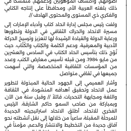
أصواتهم، واكتشاف الموهوبين ودعمهم، متمسكاً في
ذلك بلغته العربية الأم، ومحافظاً على إنتاجه الكتابي
والفكري ذي المستوى والمحتوى الهادف //.
ولفت رئيس مجلس إدارة اتحاد كتاب وأدباء الإمارات إلى
مسيرة الاتحاد والحراك الثقافي في الدولة وتطورها
ورعاية الدولة والقيادة الرشيدة لها لتعزيز وترسيخ الحركة
الأدبية والمعرفية، ودعم الكلمة والكِتاب والكُتّاب، حيث
تُوّج ذلك بتأسيس اتحاد الكتاب في السادس والعشرين
من مايو 1984، ومن قبله تأسيس معارض الكتب، وعدد
من المؤسسات الثقافية المتخصصة، والتي أسهمت
جميعها في ثقافي متواصل.
وأشار العميمي إلى الجهود الحالية المبذولة لتطوير
عمل الاتحاد وتحقيق أهدافه المنشودة، في الثقافة
واللغة ومجابهة التحديات، قائلاً // وقبل سنة من الآن،
وبمباركة من صاحب السمو حاكم الشارقة، الرئيس
الفخري للاتحاد، أطلق الاتحاد استراتيجيته الجديدة
للمرحلة المقبلة، ساعياً من خلالها إلى نقل أنشطته نحو
آفاق جديدة من التخطيط والانتشار والدعم، مؤمناً في