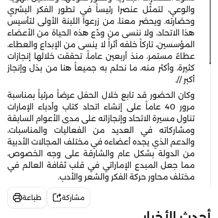
والوعي، لتمثّل عنصرا رئيساً في تطور الفكر البشري
وحضارته. ويحضر معنا، من زرعوا اللبنة الأولى لتأسيس
هذا الاتحاد، ولا ننسى من ودّع هذه الحياة من الأعضاء
المؤسسين، تاركاً خلفه أثراً لا ينسى من الإبداع والعطاء،
عطاءٌ مستمر، منذ أربعين عاماً، تحققت خلالها إنجازات
كثيرة، وأكثر منه، ما نحلم به جميعاً هنا من بذل وإنجاز
أكبر //.
وكان الحضور قد تابع خلال الحفل عرضاً مرئياً بمناسبة
مرور 40 عاماً على إنشاء اتحاد كتاب وأدباء الإمارات
تناول مسيرة الاتحاد وإنجازاته على مدى الأعوام السابقة
ومشاركاته في العديد من الفعاليات والمناسبات،
والدعم الذي يجده أعضاءه في مختلف المجالات الأدبية
من الدولة بشكل عام والشارقة على وجه الخصوص،
مما جعل المبدع الإماراتي في قلب ثقافة العالم في
مختلف محاور حركة الفكر والشعر والأدب.
مشاركة
طباعة
أحدث الأخبار