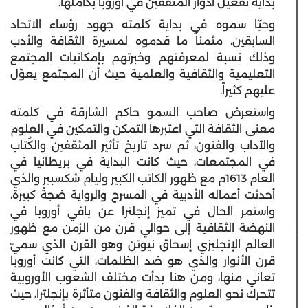
بداية تفعيل أدوار المثقفين في أوروبا بكاملها.
وحيّا سموه في بداية كلمته جهود رؤساء الاتحاد
السابقين، مثمناً ما قدموه لمسيرة الثقافة والأدب
وذلك نسبة لمعرفتهم وخبرتهم بإمكانيات المجتمع
التعليمية والثقافية والعلمية حيث أن المجتمع يعوّل
عليهم كثيراً.
واستعرض صاحب السمو حاكم الشارقة في كلمته
معنى الثقافة التي اعتبرها التمكن والتمكين في العلوم
والآداب والفنون، ثم سرد تاريخ تأثير المثقفين والكُتاب
في المجتمعات، حيث كانت البداية في بريطانيا في
العام 1613م مع ظهور الكاتب الكبير وليام شكسبير والذي
أحدثت أعماله الأدبية في المسرح والرواية ضجةً كبيرة،
واستمر الحال في تميز إنجلترا عن باقي أوروبا في
النهضة الثقافية إلى حوالي قرن من الزمن مع ظهور
العالم الإنجليزي إسحاق نيوتن وهو القرن الذي سميّ
قرن الأنوار والذي هو ضد الظلمات، التي كانت أوروبا
تعاني منها، ومن هنا بدأت مختلف الشعوب الأوروبية
تتحرك نحو العلوم والثقافة والفنون متأثرة بإنجلترا، حيث