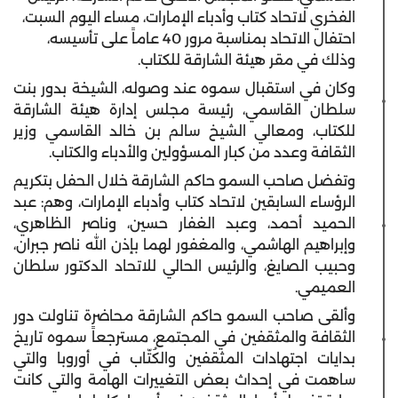
الفخري لاتحاد كتاب وأدباء الإمارات، مساء اليوم السبت،
احتفال الاتحاد بمناسبة مرور 40 عاماً على تأسيسه،
وذلك في مقر هيئة الشارقة للكتاب.
وكان في استقبال سموه عند وصوله، الشيخة بدور بنت
سلطان القاسمي، رئيسة مجلس إدارة هيئة الشارقة
للكتاب، ومعالي الشيخ سالم بن خالد القاسمي وزير
الثقافة وعدد من كبار المسؤولين والأدباء والكتاب.
وتفضل صاحب السمو حاكم الشارقة خلال الحفل بتكريم
الرؤساء السابقين لاتحاد كتاب وأدباء الإمارات، وهم: عبد
الحميد أحمد، وعبد الغفار حسين، وناصر الظاهري،
وإبراهيم الهاشمي، والمغفور لهما بإذن الله ناصر جبران،
وحبيب الصايغ، والرئيس الحالي للاتحاد الدكتور سلطان
العميمي.
وألقى صاحب السمو حاكم الشارقة محاضرة تناولت دور
الثقافة والمثقفين في المجتمع، مسترجعاً سموه تاريخ
بدايات اجتهادات المثقفين والكُتّاب في أوروبا والتي
ساهمت في إحداث بعض التغييرات الهامة والتي كانت