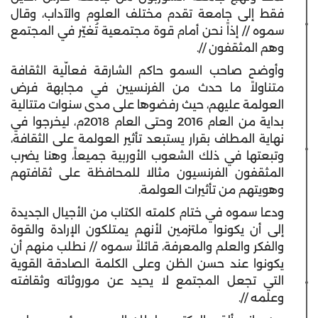
فقط إلى جامعة تقدم مختلف العلوم والآداب، وقال
سموه // إذاً نحن أمام قوة مجتمعية تُغيّر في المجتمع
وهم المثقفون //.
وأوضح صاحب السمو حاكم الشارقة فعالّية الثقافة
متناولاً ما حدث من الفرنسيين في مجابهة فرض
العولمة عليهم، حيث رفضوها على مدى سنوات متتالية
بداية من العام 2016 وحتى العام 2018م، ليخرجوا في
نهاية المطاف بقرار يستبعد تأثير العولمة على الثقافة،
وتبعتها في ذلك الشعوب الأوربية جميعاً، وهنا يضرب
المثقفون الفرنسيون مثالا للمحافظة على ثقافتهم
وهويتهم من تأثيرات العولمة.
ودعا سموه في ختام كلمته الكتاب من الأجيال الجديدة
إلى أن يكونوا ملتزمين لأنهم يمتلكون الإرادة والقوة
والفكر والعلم والمعرفة، قائلاً سموه // نطلب منهم أن
يكونوا عند حسن الظن وعلى الكلمة الصادقة القوية
التي تجعل المجتمع لا يحيد عن موروثاته وثقافته
وعلمه //.