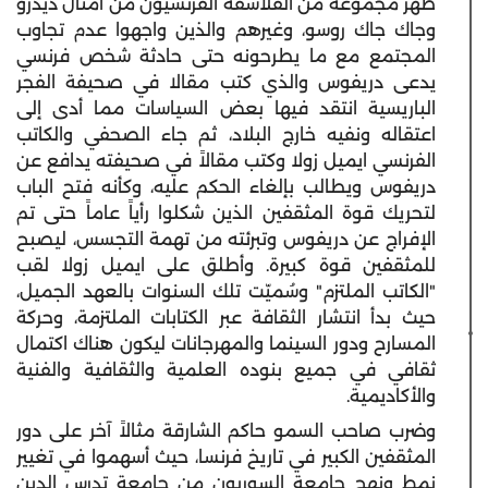
ظهر مجموعة من الفلاسفة الفرنسيون من أمثال ديدرو
وجاك جاك روسو، وغيرهم والذين واجهوا عدم تجاوب
المجتمع مع ما يطرحونه حتى حادثة شخص فرنسي
يدعى دريفوس والذي كتب مقالا في صحيفة الفجر
الباريسية انتقد فيها بعض السياسات مما أدى إلى
اعتقاله ونفيه خارج البلاد، ثم جاء الصحفي والكاتب
الفرنسي ايميل زولا وكتب مقالاً في صحيفته يدافع عن
دريفوس ويطالب بإلغاء الحكم عليه، وكأنه فتح الباب
لتحريك قوة المثقفين الذين شكلوا رأياً عاماً حتى تم
الإفراج عن دريفوس وتبرئته من تهمة التجسس، ليصبح
للمثقفين قوة كبيرة. وأطلق على ايميل زولا لقب
"الكاتب الملتزم" وسُميّت تلك السنوات بالعهد الجميل،
حيث بدأ انتشار الثقافة عبر الكتابات الملتزمة، وحركة
المسارح ودور السينما والمهرجانات ليكون هناك اكتمال
ثقافي في جميع بنوده العلمية والثقافية والفنية
والأكاديمية.
وضرب صاحب السمو حاكم الشارقة مثالاً آخر على دور
المثقفين الكبير في تاريخ فرنسا، حيث أسهموا في تغيير
نمط ونهج جامعة السوربون من جامعة تدرس الدين