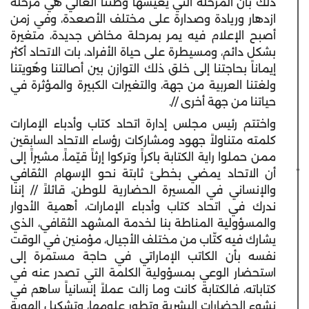
ذلك بأن المرحلة التي يعيشها وطننا الغالي هي مرحلة
ازدهار وريادة وصدارة على مختلف الأصعدة، وفي زمن
أصبح الإعلام فيه يمر بمرحلة مخاض جديدة، متغيرة
بشكل دائم، ومسيطرة على حياة الأفراد، بات الاتحاد أكثر
إيماناً بحاجتنا إلى خلق ذلك التوازن بين أصالتنا وهُويتنا
ولغتنا العربية من جهة، والتغيرات الكبيرة والمؤثرة في
حياتنا من جهة أخرى //.
واختتم رئيس مجلس إدارة اتحاد كتاب وأدباء الإمارات
كلمته متناولاً جهود ومشاركات رؤساء الاتحاد السابقين
ممن حملوا راية الكتابة باكراً وتركوا إرثاً قيّماً، مشيراً إلى
أن الاتحاد يمضي بخطىً ثابتة نحو الإسهام الثقافي
والإنساني في المسيرة الحضارية للوطن، قائلاً // إننا
ندرك في اتحاد كتاب وأدباء الإمارات، أهمية الأدوار
والمسؤولية المناطة بنا لخدمة المشهد الثقافي، الذي
يشارك فيه كتّاب من مختلف الأجيال، مؤمنين في الوقت
نفسه بأن الكاتب الإماراتي في حاجة مستمرة إلى
استحضار الوعي بمسؤولية الكلمة التي تصدر عنه في
كتاباته، فالكتابة كانت وما زالت عملاً إنسانياً ساهم في
نشوء الحضارات البشرية وتطور علومها، وتشكيل الهوية