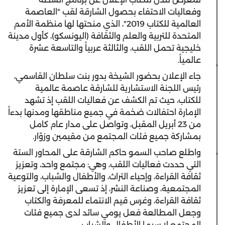
وفعاليات الاحتفاء بحصول الشارقة لقب "العاصمة
العالمية للكتاب 2019"، الذي منحتها لها منظمة الأمم
المتحدة للتربية والعلم والثقافة (اليونسكو)، كأول مدينة
خليجية تحمل اللقب، والثالثة عربياً والتاسعة عشرة
عالمياً.
جاء الإعلان بحضور الشيخة بدور بنت سلطان القاسمي،
رئيس اللجنة الاستشارية للشارقة عاصمة عالمية
للكتاب، حيث تم الكشف عن فعاليات اللقب إذ تشهد
الإمارة احتفالات ضخمة في جميع مناطقها ومدنها بدءاً
من 23 أبريل المقبل، وتواصل على مدار عام كامل
بمشاركة جميع فئات المجتمع من مقيمين وزوّار.
واطلع صاحب السمو حاكم الشارقة على المحاور الستة
التي حددت فعاليات اللقب، وهي: مجتمع واحد، وتعزيز
ثقافة القراءة، وإحياء التراث، والأطفال والشباب، والتوعية
المجتمعية، وصناعة النشر، إذ تسعى الإمارة إلى تعزيز
ثقافة القراءة، وغرس قيم الانتماء للمعرفة والكتاب
وجعل المطالعة فعل يومي سائد لدى جميع فئات
المجتمع لا سيما الأطفال والشباب.