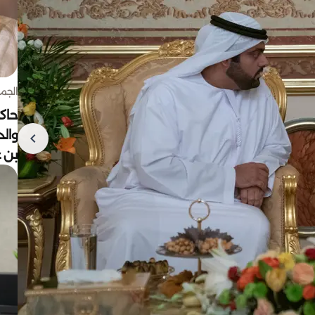
الجمعة 7 أغ
حاكم
وال
بن ع