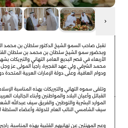
تقبل صاحب السمو الشيخ الدكتور سلطان بن محمد ال
وبحضور سمو الشيخ سلطان بن محمد بن سلطان القاسم
الأربعاء في قصر البديع العامر، التهاني والتبريكات
محمد الشرقي ولي عهد الفجيرة، راجياً المولى عز وج
ودوام العافية، وعلى دولة الإمارات العربية المتحدة دوا
وتلقى سموه التهاني والتبريكات بهذه المناسبة الإسلا
القبائل وأعيان البلاد والمواطنين وأبناء الجاليات العرب
الموارد البشرية والتوطين، والفريق سيف عبدالله الشعفا
سيف الشامسي النائب العام للدولة، وأعضاء السلطة الق
وعبر المهنئين عن تهانيهم القلبية بهذه المناسبة، راجي