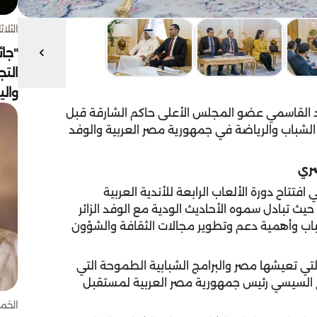
الثلاثاء 4 أغسط
"جائ
التج
وال
 القاسمي عضو المجلس الأعلى حاكم الشارقة قبل
 الشباب والرياضة في جمهورية مصر العربية والوفد
صري
تاح دورة الألعاب الرابعة للأندية العربية
يث تبادل سموه الأحاديث الودية مع الوفد الزائر
اب وأهمية دعم وتطوير مجالات الثقافة والشؤون
تي تعيشها مصر والبرامج الشبابية الطموحة التي
اح السيسي رئيس جمهورية مصر العربية لمستقبل
الخميس 30 