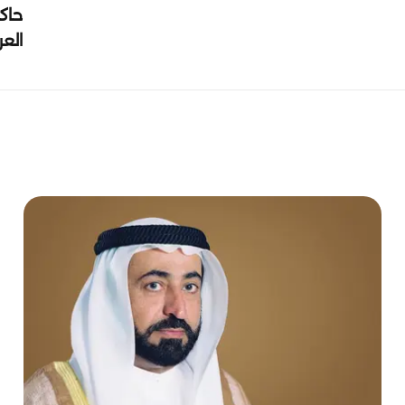
حاك
الع