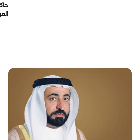
حاك
الع