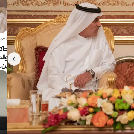
الجمعة 7 أغ
حاكم
وال
بن ع