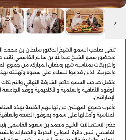
تلقى صاحب السمو الشيخ الدكتور سلطان بن محمد ال
وبحضور سمو الشيخ عبدالله بن سالم القاسمي نائب حاكم
والتبريكات بمناسبة شهر رمضان المبارك، من جموع المو
والعربية، الذين قدموا للسلام على سموه وتهنئته بهذه 
وتقبل صاحب السمو حاكم الشارقة التهاني والتبريكات ب
الوفود الثقافية والعلمية والأكاديمية ووفد الجامعة 
الإماراتيين.
وأعرب جموع المهنئين عن تهانيهم القلبية بهذه المناس
المناسبة وأمثالها على سموه بموفور الصحة والعافية و
حضر الاستقبالات الشيخ محمد بن سعود القاسمي رئيس دا
القاسمي رئيس دائرة الموانئ البحرية والجمارك، وال
للإعلام، والشيخ خالد بن صقر القاسمي رئيس هيئة الو