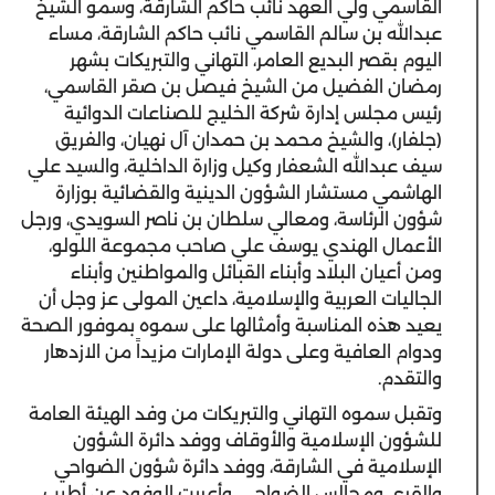
القاسمي ولي العهد نائب حاكم الشارقة، وسمو الشيخ
عبدالله بن سالم القاسمي نائب حاكم الشارقة، مساء
اليوم بقصر البديع العامر، التهاني والتبريكات بشهر
رمضان الفضيل من الشيخ فيصل بن صقر القاسمي،
رئيس مجلس إدارة شركة الخليج للصناعات الدوائية
(جلفار)، والشيخ محمد بن حمدان آل نهيان، والفريق
سيف عبدالله الشعفار وكيل وزارة الداخلية، والسيد علي
الهاشمي مستشار الشؤون الدينية والقضائية بوزارة
شؤون الرئاسة، ومعالي سلطان بن ناصر السويدي، ورجل
الأعمال الهندي يوسف علي صاحب مجموعة اللولو،
ومن أعيان البلاد وأبناء القبائل والمواطنين وأبناء
الجاليات العربية والإسلامية، داعين المولى عز وجل أن
يعيد هذه المناسبة وأمثالها على سموه بموفور الصحة
ودوام العافية وعلى دولة الإمارات مزيداً من الازدهار
والتقدم.
وتقبل سموه التهاني والتبريكات من وفد الهيئة العامة
للشؤون الإسلامية والأوقاف ووفد دائرة الشؤون
الإسلامية في الشارقة، ووفد دائرة شؤون الضواحي
والقرى ومجالس الضواحي، وأعربت الوفود عن أطيب