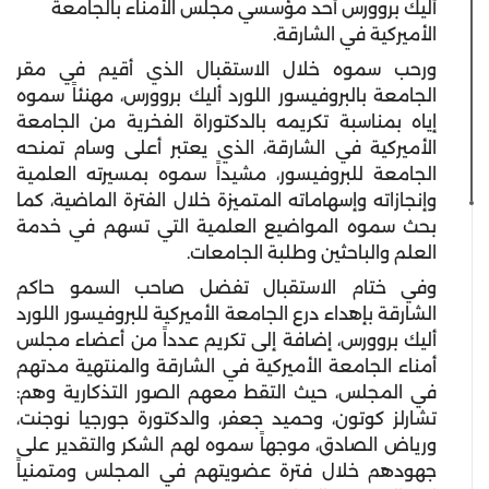
أليك بروورس أحد مؤسسي مجلس الأمناء بالجامعة
الأميركية في الشارقة.
ورحب سموه خلال الاستقبال الذي أقيم في مقر
الجامعة بالبروفيسور اللورد أليك بروورس، مهنئاً سموه
إياه بمناسبة تكريمه بالدكتوراة الفخرية من الجامعة
الأميركية في الشارقة، الذي يعتبر أعلى وسام تمنحه
الجامعة للبروفيسور، مشيداً سموه بمسيرته العلمية
وإنجازاته وإسهاماته المتميزة خلال الفترة الماضية، كما
بحث سموه المواضيع العلمية التي تسهم في خدمة
العلم والباحثين وطلبة الجامعات.
وفي ختام الاستقبال تفضل صاحب السمو حاكم
الشارقة بإهداء درع الجامعة الأميركية للبروفيسور اللورد
أليك بروورس، إضافة إلى تكريم عدداً من أعضاء مجلس
أمناء الجامعة الأميركية في الشارقة والمنتهية مدتهم
في المجلس، حيث التقط معهم الصور التذكارية وهم:
تشارلز كوتون، وحميد جعفر، والدكتورة جورجيا نوجنت،
ورياض الصادق، موجهاً سموه لهم الشكر والتقدير على
جهودهم خلال فترة عضويتهم في المجلس ومتمنياً