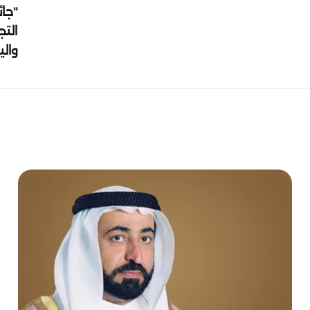
"جائ
التج
وال