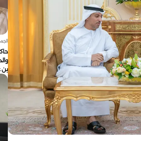
الجمعة 7 أغ
حاكم
وال
بن ع