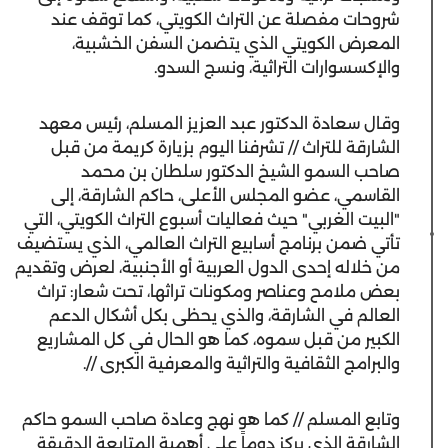
شروحات مفصلة عن التراث الكويتي، كما توقف عند
المعرض الكويتي الذي يتضمن السفن الخشبية،
والإكسسوارات التراثية، ونسج السدو.
وقال سعادة الدكتور عبد العزيز المسلم، رئيس معهد
الشارقة للتراث // تشرفنا اليوم بزيارة كريمة من قبل
صاحب السمو الشيخ الدكتور سلطان بن محمد
القاسمي، عضو المجلس الأعلى، حاكم الشارقة، إلى
"البيت الغربي" حيث فعاليات أسبوع التراث الكويتي، التي
تأتي ضمن برنامج أسابيع التراث العالمي، الذي يستضيف
من خلاله إحدى الدول العربية أو الأجنبية، لعرض وتقديم
بعض ملامح وعناصر ومكونات تراثها، تحت شعار: تراث
العالم في الشارقة، والذي يحظى بكل أشكال الدعم
الكبير من قبل سموه، كما هو الحال في كل المشاريع
والبرامج الثقافية والتراثية والمعرفية الكبرى //.
وتابع المسلم // كما هو نهج وعادة صاحب السمو حاكم
الشارقة الذي يركز دوماً على أهمية المتابعة الدقيقة