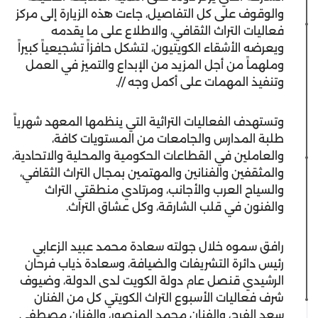
والوقوف على كل التفاصيل، جاءت هذه الزيارة إلى مركز
فعاليات التراث الثقافي، والاطلاع على ما يقدمه
ويعرضه الأشقاء الكويتيون، لتشكل حافزاً تشجيعياً كبيراً
وملهماً من أجل المزيد من الإبداع والتميز في العمل
وتنفيذ المهمات على أكمل وجه //.
وتستهدف الفعاليات التراثية التي ينظمها المعهد شهرياً
طلبة المدارس والجامعات من المستويات كافة،
والعاملين في القطاعات الحكومية والمحلية والاتحادية،
والمثقفين والفنانين والمهتمين بمجال التراث الثقافي،
والسياح العرب والأجانب، ومرتادي منطقتي التراث
والفنون في قلب الشارقة، وكل عشاق التراث.
رافق سموه خلال جولته سعادة محمد عبيد الزعابي
رئيس دائرة التشريفات والضيافة، وسعادة ذياب فرحان
الرشيدي قنصل عام دولة الكويت لدى الدولة، وضيوف
شرف فعاليات الأسبوع التراث الكويتي كل من الفنان
سعد الفرج، والفنان محمد المنصور، والفنان مصطفى