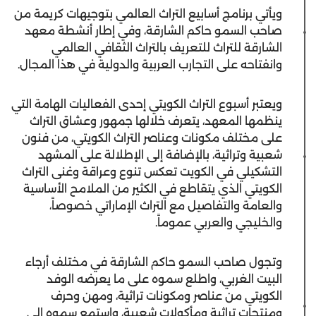
ويأتي برنامج أسابيع التراث العالمي بتوجيهات كريمة من
صاحب السمو حاكم الشارقة، وفي إطار أنشطة معهد
الشارقة للتراث للتعريف بالتراث الثقافي العالمي
وانفتاحه على التجارب العربية والدولية في هذا المجال.
ويعتبر أسبوع التراث الكويتي إحدى الفعاليات الهامة التي
ينظمها المعهد، يتعرف خلالها جمهور وعشاق التراث
على مختلف مكونات وعناصر التراث الكويتي، من فنون
شعبية وتراثية، بالإضافة إلى الإطلالة على المشهد
التشكيلي في الكويت تعكس تنوع وعراقة وغنى التراث
الكويتي الذي يتقاطع في الكثير من الملامح الأساسية
والعامة والتفاصيل مع التراث الإماراتي خصوصاً،
والخليجي والعربي عموماً.
وتجول صاحب السمو حاكم الشارقة في مختلف أرجاء
البيت الغربي، واطلع سموه على ما يعرضه الوفد
الكويتي من عناصر ومكونات تراثية، ومهن وحرف
ومنتجات تراثية ومأكولات شعبية، واستمع سموه إلى