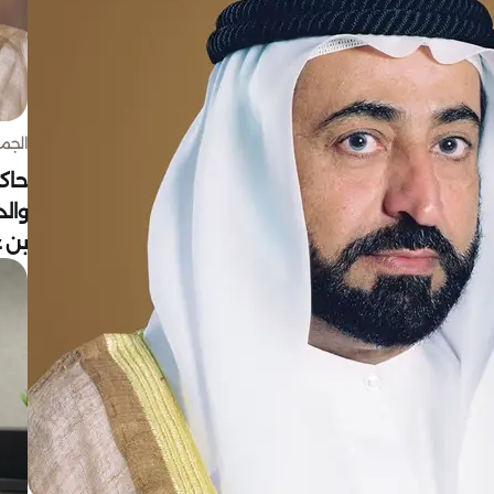
الجمعة 7 أغ
حاكم
وال
بن ع