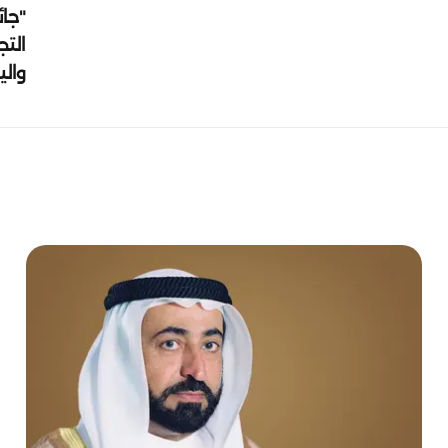
"جائ
التج
وال