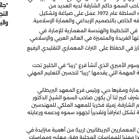
"جائ
صاحب السمو حاكم الشارقة لديه العديد من
المساهمات في تطوير الهندسة المعمارية فمنذ توليه السلطة عام 1972، عمل على صياغة وتشكيل
التج
فه الخاص بالتصميم الإبداعي والعمارة الإسلامية.
وال
ي التخطيط والهندسة المعمارية للإمارة، في
ها الفريدة والمتميزة في العالم العربي والإسلامي.
ز في الحفاظ على التراث المعماري التقليدي الرفيع
احب السمو حاكم الشارقة في عام 2009 المرسوم الأميري الذي أنشأ فرع "ريبا" في الخليج تحت
 المهمة التي يقدمها "ريبا" لتحسين التعليم المهني
ارة ومقرها دبي، ورئيس فرع المعهد البريطاني
لشرف كبير لنا أن يكون صاحب السمو الشيخ الدكتور
لشارقة، زميلا فخريا للمعهد الملكي للمهندسين
لة تشكل اعترافاً وتقديراً لجهود سموه ودعمه ورعايته
لمعماريين البريطانيين (ريبا) من أهمية متزايدة في
ييدا مهنيا للممارسات المحلية وفق معايير وممارسات