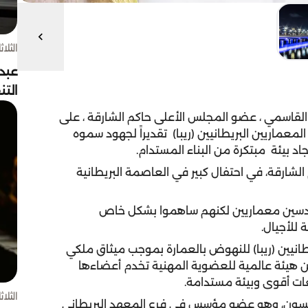
الثلاثاء 4 أغسط
عبد
الت
قاسمي ، عضو المجلس الأعلى حاكم الشارقة ، على
معماريين البريطانيين (ريبا) تقديراً لجهود سموه
د بيئة مبتكرة من البناء المستدام.
شارقة، في احتفال كبير في العاصمة البريطانية
 مهندسين معماريين لكنهم ساهموا بشكل خاص
للأجيال.
نيين (ريبا) للنهوض بالعمارة بموجب ميثاق ملكي
 تكميلي في 1971، وهو عبارة عن هيئة عالمية للعضوية المهنية تخدم أعضاءها
ات أقوى وبيئة مستدامة.
الثلاثاء 4 أغسط
اكسون، وهو عضو مؤسس في فرع المعهد البريطاني