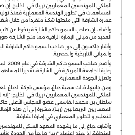
الملكي للمهندسين المعماريين (ريبا) في الخليج، إن 
عمارة الشارقة التي منحتها شكلاً منفرداً من خلال شغ
وأضاف إن صاحب السمو حاكم الشارقة ينخرط عن كثب ف
العديد من مباني الإمارة الراقية مما منح الشارقة هويت
وأشار جاكسون إلى دور صاحب السمو حاكم الشارقة البار
والمباني التاريخية والحضرية.
وأصدر ص
رعاية الجامعة الأمريكية في الشارقة، تقديرا للمساهمة
وتعزيز الجودة المعمارية.
ومن جانبها، قالت سمية دباغ، مؤسس شركة الدباغ للعم
الملكي للمهندسين المعماريين (ريبا) في الخليج: "إنه 
سلطان بن محمد القاسمي عضو المجلس الأعلى حاكم ا
المعماريين البريطانيين (ريبا)، مشيرة إلى أن هذه الزما
للتعليم والتطوير المعماري في إمارة الشارقة.
وأشارت دباغ إلى ما يشهده المعهد الملكي للمهندسين ا
المنطقة، إذ يمنح اعتماد "ريبا" طابعاً من الجودة وتأ