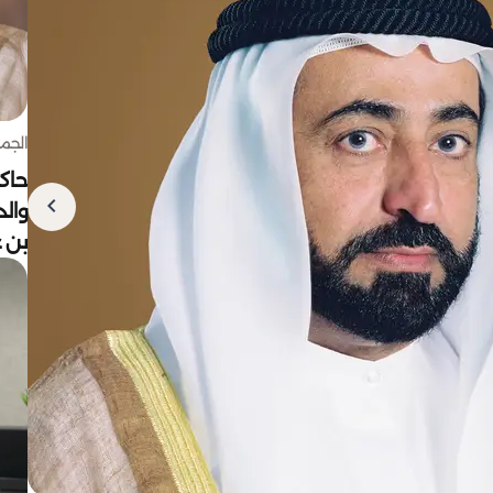
الجمعة 7 أغ
حاكم
وال
بن ع