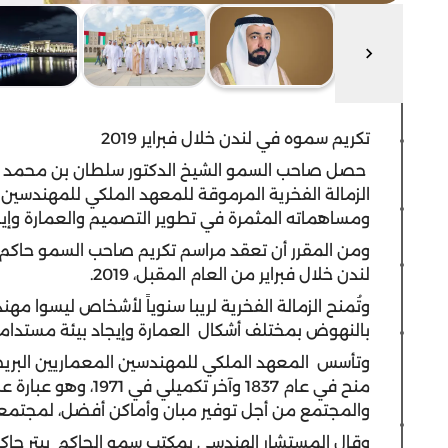
تكريم سموه في لندن خلال فبراير 2019
حصل صاحب السمو الشيخ الدكتور سلطان بن محمد ال
الزمالة الفخرية المرموقة للمعهد الملكي للمهندسين ال
ومساهماته المثمرة في تطوير التصميم والعمارة وإيجا
ومن المقرر أن تعقد مراسم تكريم صاحب السمو حاكم ال
لندن خلال فبراير من العام المقبل، 2019.
وتُمنح الزمالة الفخرية لريبا سنوياً لأشخاص ليسوا
بالنهوض بمختلف أشكال العمارة وإيجاد بيئة مستدامة 
وتأسس المعهد الملكي للمهندسين المعماريين البريطا
منح في عام 1837 وآخر
والمجتمع من أجل توفير مبان وأماكن أفضل، لمجتمع
وقال المستشار الهندسي بمكتب سمو الحاكم بيتر ج