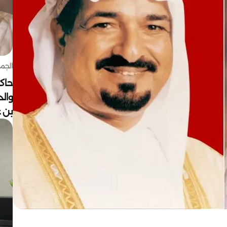
الجمعة 7 أغ
حاكم
وال
بن ع