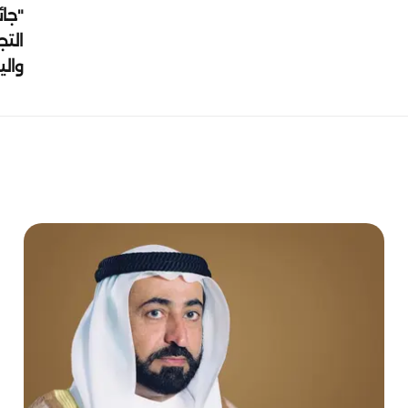
"جائ
التج
وال