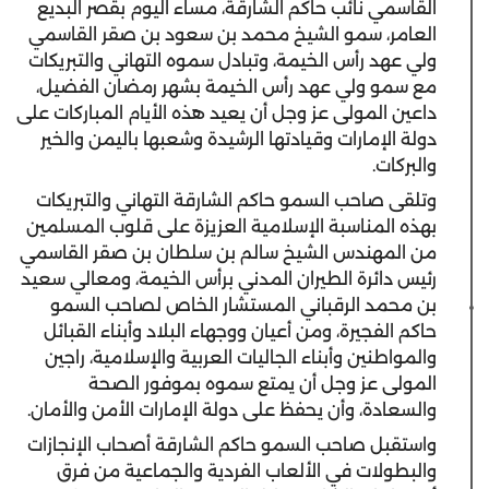
القاسمي نائب حاكم الشارقة، مساء اليوم بقصر البديع
العامر، سمو الشيخ محمد بن سعود بن صقر القاسمي
ولي عهد رأس الخيمة، وتبادل سموه التهاني والتبريكات
مع سمو ولي عهد رأس الخيمة بشهر رمضان الفضيل،
داعين المولى عز وجل أن يعيد هذه الأيام المباركات على
دولة الإمارات وقيادتها الرشيدة وشعبها باليمن والخير
والبركات.
وتلقى صاحب السمو حاكم الشارقة التهاني والتبريكات
بهذه المناسبة الإسلامية العزيزة على قلوب المسلمين
من المهندس الشيخ سالم بن سلطان بن صقر القاسمي
رئيس دائرة الطيران المدني برأس الخيمة، ومعالي سعيد
بن محمد الرقباني المستشار الخاص لصاحب السمو
حاكم الفجيرة، ومن أعيان ووجهاء البلاد وأبناء القبائل
والمواطنين وأبناء الجاليات العربية والإسلامية، راجين
المولى عز وجل أن يمتع سموه بموفور الصحة
والسعادة، وأن يحفظ على دولة الإمارات الأمن والأمان.
واستقبل صاحب السمو حاكم الشارقة أصحاب الإنجازات
والبطولات في الألعاب الفردية والجماعية من فرق