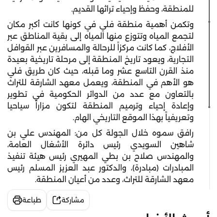
للمنطقة، وحفظ وإحياء تراثها القديم.
وتكمن أهمية منطقة فلي في كونها كانت أكبر مكان
لتجمع المياه وتتوزع منها المياه إلى بقية المناطق عبر
الأفلاج، كما كانت مركزاً للرحالة والمسافرين عبر القوافل
التجارية، ويعود تاريخ المنطقة إلى مرحلة تاريخية بعيدة
منذ القرن التاسع عشر وما قبله، حيث كان طريق فلي
هو الأهم في المنطقة، ويعمل معهد الشارقة للتراث
بالتعاون مع عدد من الدوائر الحكومية في تطوير
وإعادة إحياء وترميم المنطقة لتكون مزاراً سياحيا
وتعريفياً بهذا الموقع التاريخي الهام.
رافق سموه خلال الجولة كل من: المهندس علي بن
شاهين السويدي رئيس دائرة الأشغال العامة،
والمهندس صلاح بن بطي المهيري رئيس هيئة تنفيذ
المبادرات (مبادرة)، والدكتور عبد العزيز المسلم رئيس
معهد الشارقة للتراث، وعدد من أعيان المنطقة.
مشاركة
طباعة