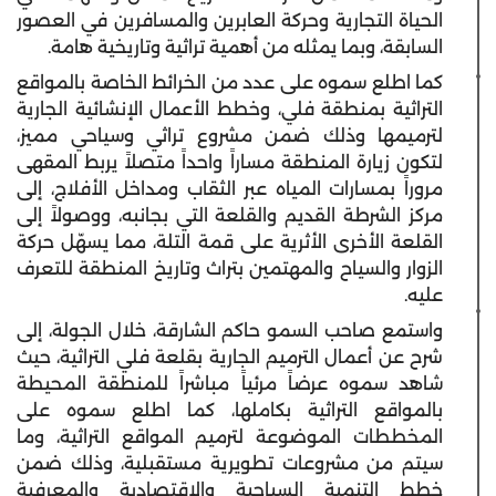
الحياة التجارية وحركة العابرين والمسافرين في العصور
السابقة، وبما يمثله من أهمية تراثية وتاريخية هامة.
كما اطلع سموه على عدد من الخرائط الخاصة بالمواقع
التراثية بمنطقة فلي، وخطط الأعمال الإنشائية الجارية
لترميمها وذلك ضمن مشروع تراثي وسياحي مميز،
لتكون زيارة المنطقة مساراً واحداً متصلاً يربط المقهى
مروراً بمسارات المياه عبر الثقاب ومداخل الأفلاج، إلى
مركز الشرطة القديم والقلعة التي بجانبه، ووصولاً إلى
القلعة الأخرى الأثرية على قمة التلة، مما يسهّل حركة
الزوار والسياح والمهتمين بتراث وتاريخ المنطقة للتعرف
عليه.
واستمع صاحب السمو حاكم الشارقة، خلال الجولة، إلى
شرح عن أعمال الترميم الجارية بقلعة فلي التراثية، حيث
شاهد سموه عرضاً مرئياً مباشراً للمنطقة المحيطة
بالمواقع التراثية بكاملها، كما اطلع سموه على
المخططات الموضوعة لترميم المواقع التراثية، وما
سيتم من مشروعات تطويرية مستقبلية، وذلك ضمن
خطط التنمية السياحية والاقتصادية والمعرفية