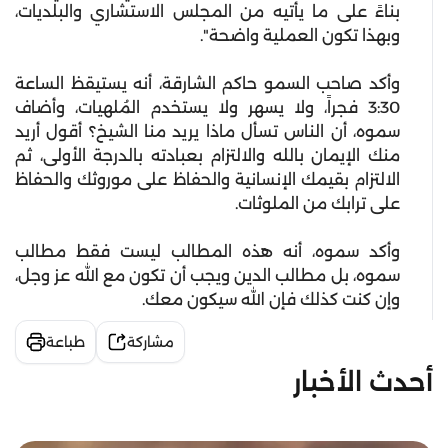
بناءً على ما يأتيه من المجلس الاستشاري والبلديات،
وبهذا تكون العملية واضحة".
وأكد صاحب السمو حاكم الشارقة، أنه يستيقظ الساعة
3:30 فجراً، ولا يسهر ولا يستخدم المُلهيات، وأضاف
سموه، أن الناس تسأل ماذا يريد منا الشيخ؟ أقول أريد
منك الإيمان بالله والالتزام بعبادته بالدرجة الأولى، ثم
الالتزام بقيمك الإنسانية والحفاظ على موروثك والحفاظ
على ترابك من الملوثات.
وأكد سموه، أنه هذه المطالب ليست فقط مطالب
سموه، بل مطالب الدين ويجب أن تكون مع الله عز وجل،
وإن كنت كذلك فإن الله سيكون معك.
مشاركة
طباعة
أحدث الأخبار