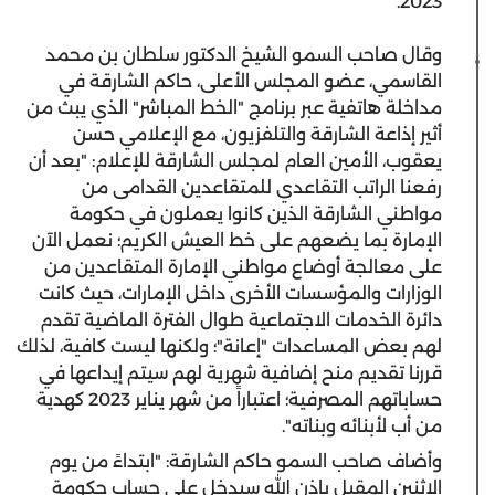
2023.
وقال صاحب السمو الشيخ الدكتور سلطان بن محمد
القاسمي، عضو المجلس الأعلى، حاكم الشارقة في
مداخلة هاتفية عبر برنامج "الخط المباشر" الذي يبث من
أثير إذاعة الشارقة والتلفزيون، مع الإعلامي حسن
يعقوب، الأمين العام لمجلس الشارقة للإعلام: "بعد أن
رفعنا الراتب التقاعدي للمتقاعدين القدامى من
مواطني الشارقة الذين كانوا يعملون في حكومة
الإمارة بما يضعهم على خط العيش الكريم؛ نعمل الآن
على معالجة أوضاع مواطني الإمارة المتقاعدين من
الوزارات والمؤسسات الأخرى داخل الإمارات، حيث كانت
دائرة الخدمات الاجتماعية طوال الفترة الماضية تقدم
لهم بعض المساعدات "إعانة"؛ ولكنها ليست كافية، لذلك
قررنا تقديم منح إضافية شهرية لهم سيتم إيداعها في
حساباتهم المصرفية؛ اعتباراً من شهر يناير 2023 كهدية
من أب لأبنائه وبناته".
وأضاف صاحب السمو حاكم الشارقة: "ابتداءً من يوم
الاثنين المقبل بإذن الله سيدخل على حساب حكومة