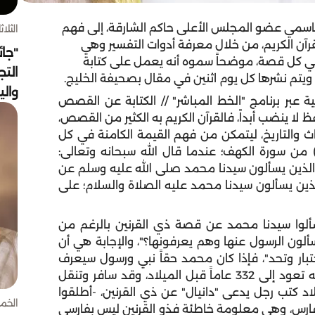
اسمي عضو المجلس الأعلى حاكم الشارقة، إلى فهم
الثلاثاء 4 أغسط
آن الكريم، من خلال معرفة أدوات التفسير وهي
"جائ
ة في كل قصة، موضحاً سموه أنه يعمل على كتابة
التج
 ويتم نشرها كل يوم اثنين في مقال بصحيفة الخليج.
وال
عبر برنامج "الخط المباشر" // الكتابة عن القصص
لا ينضب أبداً، فالقرآن الكريم به الكثير من القصص،
ث والتاريخ، ليتمكن من فهم القيمة الكامنة في كل
صة، فعلى سبيل المثال عندما نقرأ الآية رقم (83) من سورة الكهف؛ عندما قال الله سبحانه وتعالى:
نا من هم الذين يسألون سيدنا محمد صلى الله عليه وسلم عن
لذين يسألون سيدنا محمد عليه الصلاة والسلام؛ على
 سألوا سيدنا محمد عن قصة ذي القرنين بالرغم من
ألون الرسول عنها وهم يعرفونها؟"، والإجابة هي أن
بار وتحد"، فإذا كان محمد حقاً نبي ورسول سيعرف
هذه القصة التي لا يعرفها أحد غيرهم، حيث أن قصته تعود إلى 332 عاماً قبل الميلاد، وقد سافر وتنقل
اد كتب رجل يدعى "دانيال" عن ذي القرنين، -أطلقوا
الخميس 30 
لك فارس، وهي معلومة خاطئة فذو القرنين ليس بفارسي