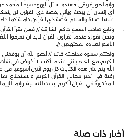
وإنما هو إغريقي، فعندما سأل اليهود سيدنا محمد عن
أي إنسان أن يبحث ويأتي بقصة ذي القرنين لن يتمك
عليه الصلاة والسلام بقصة ذي القرنين كاملة كما جاءت 
وتابع صاحب السمو حاكم الشارقة // فمن يقرأ القرآن 
ونحن نقول: عندما تقرأون القرآن لابد أن تعرفوا اللغ
الأمور لعباده المجتهدين //.
واختتم سموه مداخلته قائلاً // أدعو الله أن يوفقن
الكريم، مع العلم بأنني عندما أكتب لا أخوض في تفاص
الله يتم نشر هذه الكتابات كل يوم اثنين أسبوعياً في ص
رغبة في تدبر معاني القرآن الكريم والاستمتاع ب
المذكورة في القرآن الكريم ليست للتسلية، وإنما للإيمان
أخبار ذات صلة