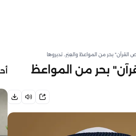
لقرآن" بحر من المواعظ والعِبَر.. تدبروها
آن" بحر من المواعظ
أحد