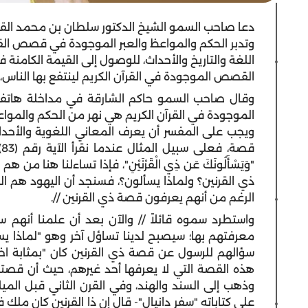
دعا صاحب السمو الشيخ الدكتور سلطان بن محمد الق
وتدبر الحكم والمواعظ والعبر الموجودة في قصص القر
اللغة والتاريخ والأحداث، للوصول إلى القيمة الكامن
القصص الموجودة في القرآن الكريم لينتفع بها الناس،
وقال صاحب السمو حاكم الشارقة في مداخلة هاتفية 
الموجودة في القرآن الكريم هي نهر من الحكم والمواعظ 
ويجب على المفسر أن يعرف المعاني اللغوية والأحدا
ق
"وَيَسْأَلُونَكَ عَن ذِي الْقَرْنَيْنِ"، فإذا تساءلنا ه
ذي القرنين؟ ولماذا يسألون؟، فسنجد أن اليهود هم ا
الرغم من أنهم يعرفون قصة ذي القرنين //.
واستطرد سموه قائلاً // والآن بعد أن علمنا أنهم
معرفتهم بها؛ سيصبح لدينا تساؤل آخر وهو "لماذا يس
سؤالهم للرسول عن قصة ذي القرنين كان "بمثابة اخت
وذهب إلى السند والهند، وفي القرن الثاني قبل الميل
على كتاباته "سفر دانيال"- قال إن ذا القرنين كان م