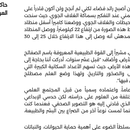
حاك
أصبح رائد فضاء، لكني لم أنجح ولن أكون قادراً على
الع
ني عند التفكير بسماكة الغلاف الجوي، حيث سنحت
محيطات والغلاف الجوي، ووضعنا كاميرا أسفل منطاد
للأرصاد الجوية، تلتقط صورة كل خمس ثوان، وتم التقاط هذه الصورة من ارتفاع 22 كيلومتراً، ووصل المنطاد
إلى ارتفاع 33 كيلومتراً قبل أن يسقط إلى الأرض، والمدهش أنه وصل إلى هذا الارتفاع خلال 25 إلى 30
 مشيراً إلى القوة الطبيعية المعروفة باسم الصفائح
لأرض، وأضاف: "قبل عشر سنوات، أدركت أننا بحاجة إلى
ه الأرض، حيث تسهم الأعداد السكانية الكبيرة التي
ل الأرض والصخور والتاريخ، ولهذا وضع العلم مصطلح
فيها".
ماً، واعتماده رسمياً من قبل المجتمع العلمي
ختلفة من العلوم على دراسته، لكن حدسي الإبداعي
 بأكثر من 20 عاماً، والسبب الذي قادني إليه هو التصوير الصحفي، فعندما كنت
ما لمست نوعاً آخر من الصراع بين البشر والطبيعة،
طاً الضوء على أهمية حماية الحيوانات، والنباتات