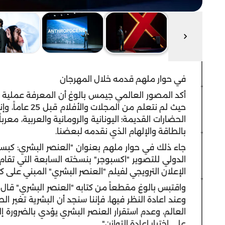
في حوار ملهم قدمه خلال المهرجان
أكد المصور العالمي جيمس بالوغ أن المعرفة عملية تر
حيث لم نتعلم من
الحضارات القديمة؛ اليونانية والرومانية والعربية، معربا
بالطاقة والإلهام الذي نقدمه لبعضنا.
جاء ذلك في حوار ملهم بعنوان "العنصر البشري: كبسو
الإعلان الترويجي لفيلم "العنصر البشري" المبني على ك
واقتبس بالوغ مقطعاً من كتابه "العنصر البشري" قال 
وعند اعادة النظر فيها، فإننا سنجد أن البشرية تغير ا
العالم، وعدم استقرار العنصر البشري يؤدي بالضرورة إ
على اختيار إعادة التوازن".