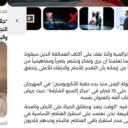
الثلاثاء 4 أغسط
"جائ
التج
وال
اكمية وأننا نقف على أكتاف العمالقة الذين سبقونا،
 المجلات والأفلام قبل 25 عاماً، وإنما تعلمنا أن نرى ونفكر ونشعر بصرياً ومفاهيمياً من
ً عن إيمانه بأن التقدم للأمام والارتقاء للأعلى يتحقق
لة الزمن منذ بدء حقبة الأنثروبوسين" في المهرجان
الدولي للتصوير "اكسبوجر" بنسخته السابعة التي تقام حتى 15 فبراير في "مركز إكسبو الشارقة"، حيث عرض
تاب ألفه بالعنوان نفسه.
فيه: "الوقت ينفذ، وحقائق الحياة على الأرض واضحة،
لطبيعة. نحن نعتمد على استقرار العناصر الأساسية في
لى عدم استقرار باقي العناصر، فالبشر وحدهم قادرون
الخميس 30 