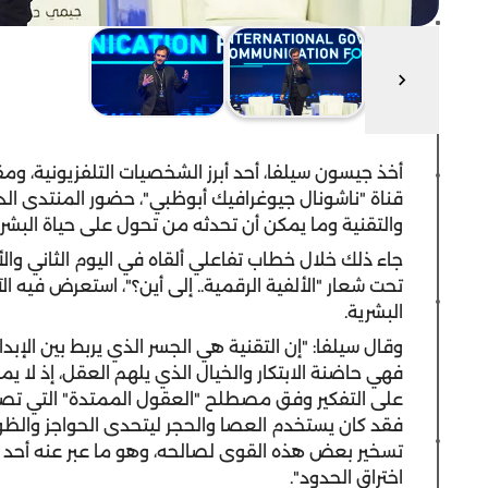
أخذ جيسون سيلفا، أحد أبرز الشخصيات التلفزيونية، ومقد
قناة "ناشونال جيوغرافيك أبوظبي"، حضور المنتدى ال
والتقنية وما يمكن أن تحدثه من تحول على حياة البشر.
جاء ذلك خلال خطاب تفاعلي ألقاه في اليوم الثاني وال
تحت شعار "الألفية الرقمية.. إلى أين؟"، استعرض فيه الآ
البشرية.
وقال سيلفا: "إن التقنية هي الجسر الذي يربط بين الإبد
فهي حاضنة الابتكار والخيال الذي يلهم العقل، إذ لا يم
على التفكير وفق مصطلح "العقول الممتدة" التي تصلنا ب
فقد كان يستخدم العصا والحجر ليتحدى الحواجز والظوا
تسخير بعض هذه القوى لصالحه، وهو ما عبر عنه أحد ال
اختراق الحدود".