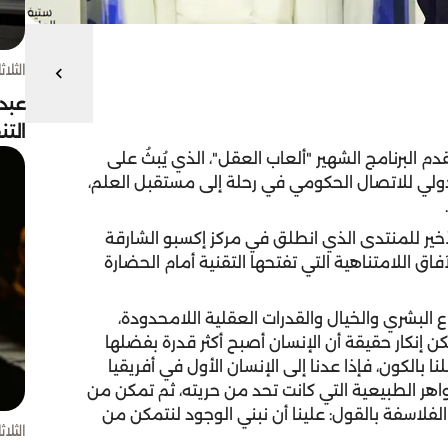
الثلاثاء 4 أغسط
عبد
الت
م البرنامج الشهير "ألعاب العقل"، الذي يُبثُ على
دولي للاتصال الحكومي في رحلة إلى مستقبل العلم،
أخير للمنتدى الذي انطلق في مركز إكسبو الشارقة
فاق اللامتناهية التي تفتحها التقنية أمام الحضارة
اع البشري والخيال والقدرات العقلية اللامحدودة،
كن إنكار حقيقة أن الإنسان أصبح أكثر قدرة بفضلها
الكون، فإذا عدنا إلى الإنسان الأول في أفريقيا
هر الطبيعية التي كانت تحد من حريته، ثم تمكن من
فلاسفة بالقول: علينا أن نبني الوجود لنتمكن من
الثلاثاء 4 أغسط