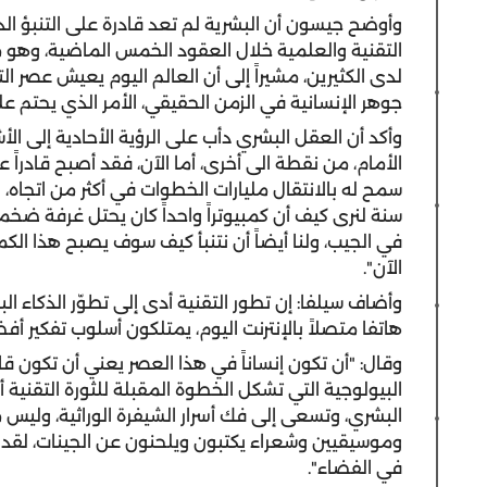
وأوضح جيسون أن البشرية لم تعد قادرة على التنبؤ ا
التقنية والعلمية خلال العقود الخمس الماضية، وهو م
لدى الكثيرين، مشيراً إلى أن العالم اليوم يعيش عصر ا
جوهر الإنسانية في الزمن الحقيقي، الأمر الذي يحتم علي
وأكد أن العقل البشري دأب على الرؤية الأحادية إلى ا
الأمام، من نقطة الى أخرى، أما الآن، فقد أصبح قادرا
سنة لنرى كيف أن كمبيوتراً واحداً كان يحتل غرفة ضخ
الآن".
وأضاف سيلفا: إن تطور التقنية أدى إلى تطوّر الذكاء ا
هاتفا متصلاً بالإنترنت اليوم، يمتلكون أسلوب تفكير أفضل 
وقال: "أن تكون إنساناً في هذا العصر يعني أن تكون قاد
البيولوجية التي تشكل الخطوة المقبلة للثورة التقنية
البشري، وتسعى إلى فك أسرار الشيفرة الوراثية، وليس م
وموسيقيين وشعراء يكتبون ويلحنون عن الجينات، لقد ق
في الفضاء".