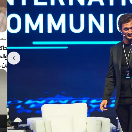
الجمعة 7 أغ
حاكم
وال
بن ع