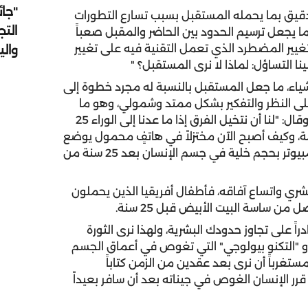
"جائ
لدقيق بما يحمله المستقبل بسبب تسارع التطورات
التج
ا يجعل ترسيم الحدود بين الحاضر والمقبل صعباً
لتغيير المضطرد الذي تعمل التقنية فيه على تغيير
وال
نا التساؤل: لماذا لا نرى المستقبل؟ "
لأشياء، ما جعل المستقبل بالنسبة له مجرد خطوة إلى
ً على النظر والتفكير بشكل ممتد وشمولي، وهو ما
سمح له بالانتقال مليارات الخطوات في أكثر من اتجاه، وقال: "لنا أن نتخيل الفرق إذا ما عدنا إلى الوراء 25
مة، وكيف أصبح الآن مختزلاً في هاتفٍ محمول يوضع
في الجيب، ولنا أيضاً أن نتنبأ كيف سوف يصبح هذا الكمبيوتر بحجم خلية في جسم الإنسان بعد 25 سنة من
لبشري واتساع آفاقه، فأطفال أفريقيا الذين يحملون
من ساسة البيت الأبيض قبل 25 سنة.
راً على تجاوز حدودك البشرية، ولهذا نرى الثورة
 أو "التكنو بيولوجي" التي تغوص في أعماق الجسم
ستغرباً أن نرى بعد عقدين من الزمن كتاباً
رر الإنسان الغوص في جيناته بعد أن سافر بعيداً