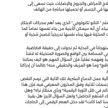
اج الأمراض والجروح والإصابات، حيث تسعى إلى
ا في الجسم، أو تحميلها مباشرة من الهاتف
 " النانو تكنولوجي" الذي يعد أهم محركات الابتكار،
اء، أي أنه سيمكن الأبنية من بناء نفسها، تماماً كما
المخزنة فيها ببناء نفسها تدريجياً لتصبح شجرة أو
تهجاناً في البداية ثم تحولت إلى حقيقة افتراضية،
ى المسافة بين الواقع والصورة المتخيلة له لافتاً
ياً، وفهمه عقلياً، فإن السؤال المهم هو كيف يمكننا
قع؟ وما هو المزيف والحقيقي منه؟ طالما أن إدراكنا
.
لية عمل الدماغ البشرية، تلك الآلية التي ترمم النقص
مجسمات ثلاثية، وفق المخزون المعرفي فيه، فإن هذا
الم في ظل الثورة الرقمية؟ وبأي منظار نراه؟ وهل
ك المتغير الحاصل؟ ولعل السؤال الأبرز؛ هل بقينا
نا كما كانت؟ لقد دخل العصر الرقمي إلى الحاجات
".