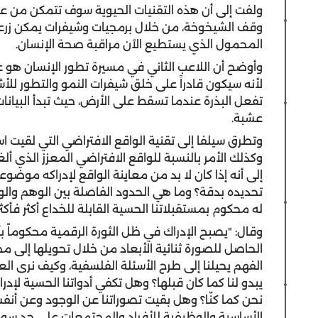
ولفت إلى أن هذه التقنيات الحيوية سوف تتمكن من عل
وقف الشيخوخة، من خلال برمجيات وشيفرات يمكن زرعه
المحمول الذي يستطيع الآن مراقبة صحة الإنسان.
وأوضح أن اللاعب الثاني في مسيرة تطور الإنسان هو علم
لأنه سيكون قادراً على خلق شيفرات النمو والتطور للأشي
تفعل البذرة عندما تسقط على الأرض، حيث تبدأ البيانات 
عشبة.
وتطرق سيلفا إلى تقنية الواقع الافتراضي التي لقيت اس
وكذلك الأمر بالنسبة للواقع الافتراضي المعزز الذي ألغ
إلى أنه إذا كان لا بد من معاينة الواقع لإدراكه موضوع
تحديده بدقة؟ وما هي الحدود الفاصلة بين الوهم والوا
له محكوم بمستقبلاتنا الحسية القابلة للخداع أكثر فأكثر
وقال: "يصبح الإدراك في ظل الثورة الرقمية محكوماً بآ
الحاصل للصورة ثنائية الأبعاد من خلال تحويلها إلى 
الفهم يحيلنا إلى طرح الأسئلة الفلسفية، وكيف نرى الع
يبدو لنا كما كان قبلها؟ وهل تكفي أدواتنا الحسية لإدرا
نحن كما كنّا؟ وهل بقيت تصوراتنا عن الوجود وعن أنفس
الأساسية والوظيفية للأفراد والمجتمعات على حد سواء