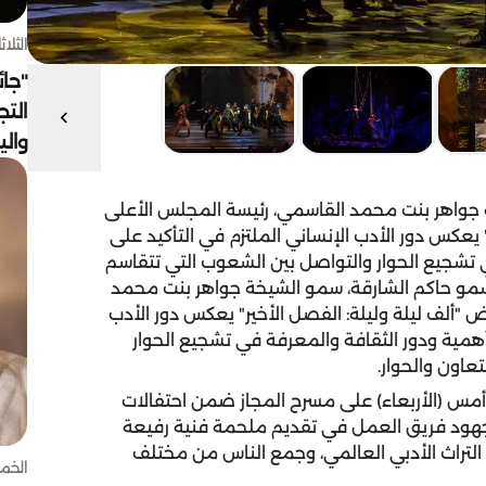
الثلاثاء 4 أغسط
"جائ
التج
وال
جواهر بنت محمد القاسمي، رئيسة المجلس الأعلى
 يعكس دور الأدب الإنساني الملتزم في التأكيد على
 في تشجيع الحوار والتواصل بين الشعوب التي تتقاسم
سمو حاكم الشارقة، سمو الشيخة جواهر بنت محمد
 "ألف ليلة وليلة: الفصل الأخير" يعكس دور الأدب
از أهمية ودور الثقافة والمعرفة في تشجيع الحوار
عاون والحوار.
س (الأربعاء) على مسرح المجاز ضمن احتفالات
صمة العالمية للكتاب لعام 2019"، على جهود فريق العمل في تقديم ملحمة فنية رفيعة
 التراث الأدبي العالمي، وجمع الناس من مختلف
الخميس 30 