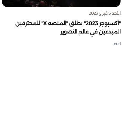
الأحد 5 فبراير 2023
"اكسبوجر 2023" يطلق "المنصة X" للمحترفين
المبدعين في عالم التصوير
null