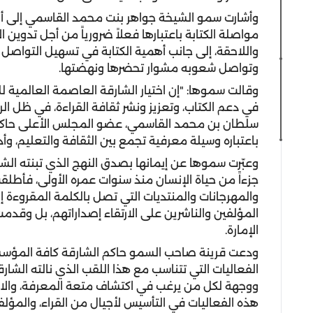
وأشارت سمو الشيخة جواهر بنت محمد القاسمي إلى أن 
مواصلة الكتابة باعتبارها فعلاً ضرورياً من أجل تدوين ال
واللاحقة، إلى جانب أهمية الكتابة في تسهيل التواصل وع
وتواصل شعوبه مشوار تحضرها ونهضتها.
في دعم الكتاب، وتعزيز ونشر ثقافة القراءة، في ظل ال
سلطان بن محمد القاسمي، عضو المجلس الأعلى حاكم ا
باعتباره وسيلة معرفية تجمع بين الثقافة والتعليم، وأداة
وعبّرت سموها عن إيمانها بصدق النهج الذي تبنته الش
جزءاً من حياة الإنسان منذ سنوات عمره الأولى، فأطلق
والمهرجانات والمنتديات التي تصل بالكلمة المقروءة 
المؤلفين والناشرين على الارتقاء إصداراتهم، بل وقدمت 
الإمارة.
ودعت قرينة صاحب السمو حاكم الشارقة كافة المؤسسا
الفعاليات التي تتناسب مع هذا اللقب الذي نالته الشار
ووجهة لكل من يرغب في اكتشاف متعة المعرفة، والاستم
هذه الفعاليات في التأسيس لأجيال من القراء، والمؤلفين