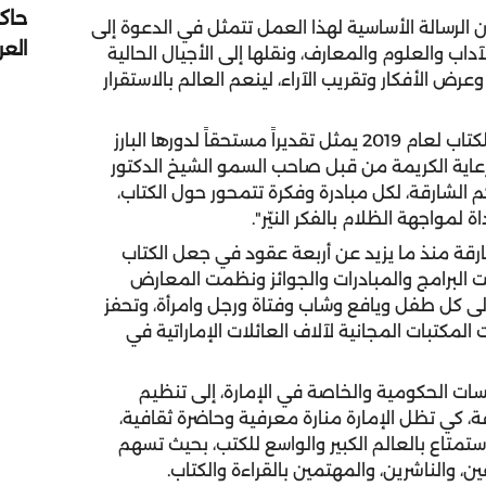
حاك
الرسالة الأساسية لهذا العمل تتمثل في الدعوة إلى
الع
آداب والعلوم والمعارف، ونقلها إلى الأجيال الحالية
رض الأفكار وتقريب الآراء، لينعم العالم بالاستقرار
وقالت سموها: "إن اختيار الشارقة العاصمة العالمية للكتاب لعام 2019 يمثل تقديراً مستحقاً لدورها البارز
رعاية الكريمة من قبل صاحب السمو الشيخ الدكتور
لشارقة، لكل مبادرة وفكرة تتمحور حول الكتاب،
 لمواجهة الظلام بالفكر النيّر".
ارقة منذ ما يزيد عن أربعة عقود في جعل الكتاب
ت البرامج والمبادرات والجوائز ونظمت المعارض
إلى كل طفل ويافع وشاب وفتاة ورجل وامرأة، وتحفز
المكتبات المجانية لآلاف العائلات الإماراتية في
ت الحكومية والخاصة في الإمارة، إلى تنظيم
قة، كي تظل الإمارة منارة معرفية وحاضرة ثقافية،
تاع بالعالم الكبير والواسع للكتب، بحيث تسهم
، والناشرين، والمهتمين بالقراءة والكتاب.