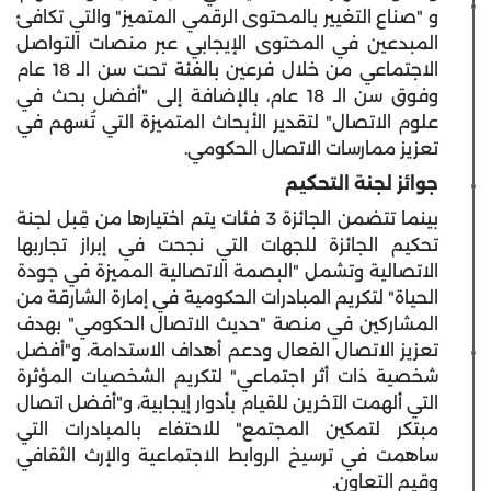
و "صناع التغيير بالمحتوى الرقمي المتميز" والتي تكافئ
المبدعين في المحتوى الإيجابي عبر منصات التواصل
الاجتماعي من خلال فرعين بالفئة تحت سن الـ 18 عام
وفوق سن الـ 18 عام، بالإضافة إلى "أفضل بحث في
علوم الاتصال" لتقدير الأبحاث المتميزة التي تُسهم في
تعزيز ممارسات الاتصال الحكومي.
جوائز لجنة التحكيم
بينما تتضمن الجائزة 3 فئات يتم اختيارها من قِبل لجنة
تحكيم الجائزة للجهات التي نجحت في إبراز تجاربها
الاتصالية وتشمل "البصمة الاتصالية المميزة في جودة
الحياة" لتكريم المبادرات الحكومية في إمارة الشارقة من
المشاركين في منصة "حديث الاتصال الحكومي" بهدف
تعزيز الاتصال الفعال ودعم أهداف الاستدامة، و"أفضل
شخصية ذات أثر اجتماعي" لتكريم الشخصيات المؤثرة
التي ألهمت الآخرين للقيام بأدوار إيجابية، و"أفضل اتصال
مبتكر لتمكين المجتمع" للاحتفاء بالمبادرات التي
ساهمت في ترسيخ الروابط الاجتماعية والإرث الثقافي
وقيم التعاون.