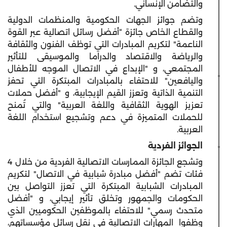
والتضامن الإنساني.
وتضم جوائز الجهات الحكومية والمنظمات الدولية
والقطاع الخاص جائزة “أفضل رسائل اتصالية عبر القوة
الناعمة" لتكريم المبادرات التي توظف الفنون والثقافة
والرياضة والاقتصاد والدراما والموسيقى للتأثير
المجتمعي، و "الإبداع في الاتصال الموجه للأطفال
واليافعين" للاحتفاء بالمبادرات المبتكرة التي تحفز
التنمية الذاتية وتعزز القيم الإيجابية، و "أفضل حملات
تعزيز الهوية الثقافية واللغة العربية" والتي تُمنح
للحملات المتميزة في دعم وتشجيع استخدام اللغة
العربية.
الجوائز الفردية
وتشجع الجائزة الممارسات الاتصالية الفردية من خلال 4
فئات تضم "أفضل مبادرة شبابية في الاتصال" لتكريم
المبادرات الشبابية المبتكرة التي تعزز التواصل بين
الحكومات والجمهور وتخلق تأثير إيجابي، و "أفضل
متحدث رسمي" للاحتفاء بالموظفين الحكوميين الذي
وظفوا المهارات الاتصالية في نقل رسائل مؤسساتهم،