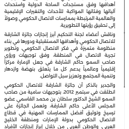
أهدافها وفق مستجدات الساحة الدولية واستحداث
آلياتها وفئاتها المواكبة للأحداث والتغيرات الإقليمية
والعالمية المرتبطة بممارسات الاتصال الحكومي وصولاً
إلى تحقيق رؤيتها التطويرية.
وناقش أعضاء لجنة التحكيم أبرز إنجازات جائزة الشارقة
للاتصال الحكومي وأهدافها المستقبلية ودورها في بناء
منظومة متميزة في فكر الاتصال الحكومي، وتطوير
تجربة الاتصال في المنطقة، وفق توجيهات ورؤى
صاحب السمو حاكم الشارقة في جعل الإمارة مركزاً
إقليمياً وعالمياً يدعم كل ما يتعلق بنهضة وازدهار
وتنمية المجتمع وتعزيز سبل التواصل.
والجدير بالذكر أن جائزة الشارقة للاتصال الحكومي
انطلقت في سبتمبر 2012، بتوجيهات سامية من صاحب
السمو الشيخ الدكتور سلطان بن محمد القاسمي عضو
المجلس الأعلى حاكم الشارقة، وتعمل الجائزة على
ترسيخ وتوثيق أفضل الممارسات المهنية في قطاع
الاتصال الحكومي بدولة الإمارات ومنطقة الخليج
العربي، والوطن العربي من خلال إبراز إنجازات الأفراد