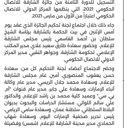
التسجيل للدورة الثامنة
من جائزة الشارقة للاتصال
الحكومي 2021، التي ينظمها المركز الدولي للاتصال
الحكومي اعتباراً من الأول من مارس 2021
.
جاء ذلك خلال اجتماع لجنة تحكيم الجائزة الذي عقد يوم
أمس الإثنين في بيت الحكمة بالشارقة برئاسة الشيخ
سلطان بن أحمد القاسمي رئيس مجلس الشارقة
للإعلام،
وحضور
سعادة طارق سعيد علاي مدير المكتب
الإعلامي لحكومة الشارقة، وجواهر النقبي مدير المركز
الدولي للاتصال الحكومي.
وحضر الاجتماع أعضاء لجنة التحكيم كل
من:
سعادة
حسن يعقوب المنصوري، أمين عام مجلس الشارقة
للإعلام
، و
سعادة محمد جلال الريسي، مدير عام وكالة
أنباء الإمارات، و
سعادة
علي جابر، مدير عام قنوات "أم.
بي. سي" وعميد كلية محمد بن راشد للإعلام،
وا
لدكتور
علي سالم اللواتي، مستشار الدراسات والبحوث بديوان
البلاط السلطاني، سلطنة عمان
، وسعادة سامي الريامي،
رئيس تحرير صحفية الإمارات اليوم،
وسعادة شهاب
الحمادي مدير مدينة الشارقة للإعلام (شمس) وفضيلة