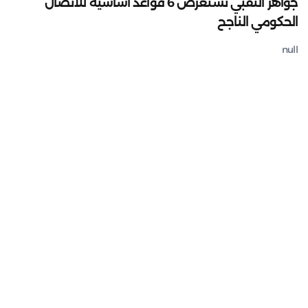
جواهر النقبي تستعرض 6 قواعد أساسية للاتصال
الحكومي الناجح
null