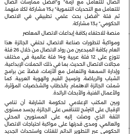
اتصال للتعامل مع أزمة"
و"
أفضل ممارسات اتصال
للتعامل مع التحديات التنموية"
بـ15 مشاركة لكلا منهما،
ثم فئة
"أفضل بحث علمي تطبيقي في الاتصال
الحكومي"
بـ13 مشاركة.
منصة للاحتفاء بكافة إبداعات الاتصال المعاصر
ومواكبةً لتطورات صناعة الاتصال، تحتفي الجائزة هذا
العام بكافة المبدعين من رواد الاتصال من خلال
26 فئة
تتوزع على
12 فئة عربية و14 فئة عالمية
في مختلف
مجالات الاتصال الحديث، بما في ذلك الحملات الإبداعية،
وإدارة السمعة والتعامل مع الأزمات، فضلاً عن برامج
الشباب والرياضة، وترسيخ القيم والهوية العربية. كما
شملت الجائزة الاهتمام بالخطاب والشخصيات المؤثرة،
والأعمال الفنية، والأبحاث الرائدة.
وبين المكتب الإعلامي لحكومة الشارقة أن تنامي
الإقبال على الترشح للتنافس على الجائزة، يجسد مستوى
الثقة الذي وصلت إليه على المستويين المحلي
والعالمي، ومدى قدرتها على مواكبة احتياجات الاتصال
الحكومي عبر التطوير الدائم للفئات واستحداث الجديد