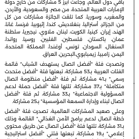
باقي دول العالم
، وجاءت أبرز
5 مشاركات من خارج دولة
الإمارات العربية المتحدة،
من مصر، والسعودية، والأردن،
والمغرب، وسوريا، كما تلقت الجائزة مشاركات من كل
من: الجزائر، أستراليا، بنغلاديش، كندا، إثيوبيا، فرنسا، غانا،
الهند، إيران، كينيا، الكويت، لبنان، ملاوي، نيجيريا، سلطنة
عمان، باكستان، فلسطين، الفلبين، روسيا، رواندا،
السنغال، السودان، تونس، أوغندا، المملكة المتحدة،
اليمن، زامبيا، زيمبابوي،البحرين، العراق.
وتصدرت فئة "
أفضل اتصال يستهدف ال
شباب"
قائمة
الفئات العربية بـ53
مشاركة، تبعتها فئة
"أفضل متحدث
رسمي"
بـ41 مشاركة، ثم فئة
"أفضل منظومة اتصال
متكاملة"
بـ37 مشاركة، تلتها فئة
"أفضل حملة لدعم
المسؤولية الاجتماعية"
بـ33 مشاركة، ثم فئة
"أفضل
اتصال لبناء وإدارة السمعة المؤسسية"
بـ25 مشاركة.
وعلى صعيد المشاركات العالمية، تصدرت فئة
"أفضل
خطة اتصال لدعم برامج الأمن الغذائي"
القائمة وذلك
بـ31 مشاركة، تلتها فئة
"أفضل اتصال عن طريق محتوى
إعلامي"
بـ19 مشاركة، تبعتها فئتي
"أفضل استراتيجية