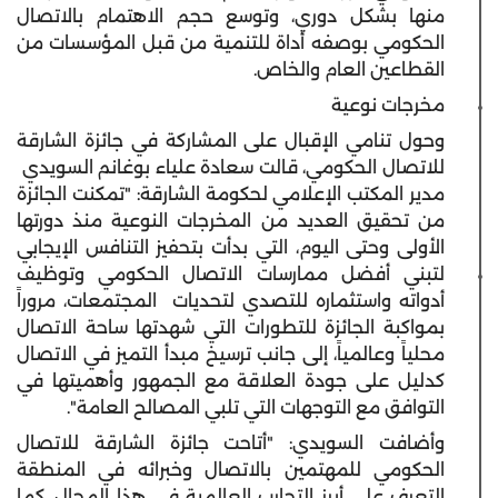
منها بشكل دوري، وتوسع حجم الاهتمام بالاتصال
الحكومي بوصفه أداة للتنمية من قبل المؤسسات من
القطاعين العام والخاص.
مخرجات نوعية
وحول تنامي الإقبال على المشاركة في جائزة الشارقة
للاتصال الحكومي، قالت
سعادة علياء بوغانم السويدي
مدير المكتب الإعلامي لحكومة الشارقة:
"تمكنت الجائزة
من تحقيق العديد من المخرجات النوعية منذ دورتها
الأولى وحتى اليوم، التي بدأت بتحفيز التنافس الإيجابي
لتبني أفضل ممارسات الاتصال الحكومي وتوظيف
أدواته واستثماره للتصدي لتحديات المجتمعات، مروراً
بمواكبة الجائزة للتطورات التي شهدتها ساحة الاتصال
محلياً وعالمياً، إلى جانب ترسيخ مبدأ التميز في الاتصال
كدليل
على جودة العلاقة مع الجمهور وأهميتها في
التوافق مع التوجهات التي تلبي المصالح العامة".
وأضافت السويدي: "أتاحت جائزة الشارقة للاتصال
الحكومي للمهتمين بالاتصال وخبرائه في المنطقة
التعرف على أبرز التجارب العالمية في هذا المجال، كما