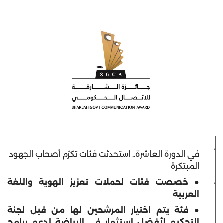
في الدورة العاشرة.. استحدثت فئات تكرّم أصحاب الجهود
المبتكرة
● خصصت فئات لحملات تعزيز الهوية واللغة
العربية
● فئة يتم اختيار المرشحين لها من قبل لجنة
التحكيم لأفضل استثمار في الرياضة لدعم برامج