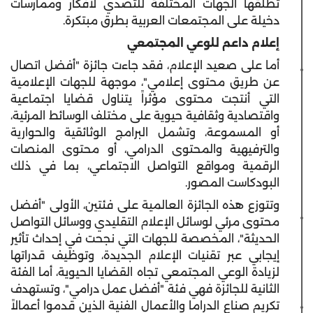
تطلقها الجهات المختلفة للتصدي لأفكار وممارسات
دخيلة على المجتمعات العربية بطرق مبتكرة.
إعلام داعم للوعي المجتمعي
أما على صعيد الإعلام، فقد جاءت جائزة "أفضل اتصال
عن طريق محتوى إعلامي"، موجهة للجهات الإعلامية
التي أنتجت محتوى مؤثراً يتناول قضايا اجتماعية
واقتصادية وثقافية حيوية على مختلف الوسائط المرئية،
أو المسموعة، وتشمل البرامج الوثائقية والحوارية
والترفيهية والمحتوى الدرامي، أو محتوى المنصات
الرقمية ومواقع التواصل الاجتماعي، بما في ذلك
البودكاست المصور.
وتتوزع هذه الجائزة العالمية على فئتين، الأولى "أفضل
محتوى مرئي لوسائل الإعلام التقليدي ووسائل التواصل
الحديثة"، المخصصة للجهات التي نجحت في إحداث تأثير
إيجابي عبر تقنيات الإعلام الجديدة، وتوظيف قدراتها
لزيادة الوعي المجتمعي تجاه القضايا الحيوية، أما الفئة
الثانية للجائزة فهي فئة "أفضل عمل درامي"، وتستهدف
تكريم صناع الدراما والأعمال الفنية الذين قدموا أعمالاً