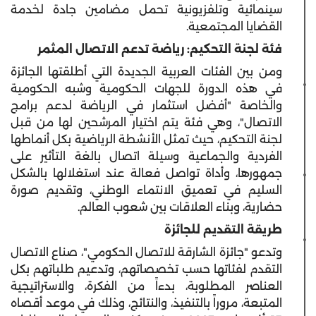
سينمائية وتلفزيونية تحمل مضامين جادة لخدمة
القضايا المجتمعية.
فئة لجنة التحكيم: رياضة تدعم الاتصال المثمر
ومن بين الفئات العربية الجديدة التي أطلقتها الجائزة
في هذه الدورة للجهات الحكومية وشبه الحكومية
والخاصة "أفضل استثمار في الرياضة لدعم برامج
الاتصال"، وهي فئة يتم اختيار المرشحين لها من قبل
لجنة التحكيم، حيث تمثل الأنشطة الرياضية بكل أنماطها
الفردية والجماعية وسيلة اتصال بالغة التأثير على
جمهورها، وأداة تواصل فعالة عند استغلالها بالشكل
السليم في تعميق الانتماء الوطني، وتقديم صورة
حضارية، وبناء العلاقات بين شعوب العالم.
طريقة التقديم للجائزة
وتدعو "جائزة الشارقة للاتصال الحكومي"، صناع الاتصال
التقدم لفئاتها حسب تخصصاتهم، وتدعيم طلباتهم بكل
العناصر المطلوبة، بدءاً من الفكرة، والاستراتيجية
المتبعة، مروراً بالتنفيذ، والنتائج، وذلك في موعد أقصاه