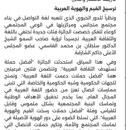
ترسيخ القيم والهوية العربية
ونظراً للدور الحيوي الذي تلعبه لغة التواصل في بناء
مجتمع متجانس، ومركزيتها في الوعي المجتمعي
كوعاء للفكر، خصصت الجائزة فئات جديدة تحتفي باللغة
والثقافة العربية، تجسيداً لرؤية صاحب السمو الشيخ
الدكتور سلطان بن محمد القاسمي، عضو المجلس
الأعلى حاكم الشارقة.
وفي هذا السياق، استحدثت الجائزة "أفضل حملة
تستهدف الثقافة العربية"، وتتضمن فئتين فرعيتين
هما: "أفضل حملات دعمت اللغة العربية"، وتمنح
للجهات الحكومية وشبه الحكومية والخاصة، التي تتبنى
ممارسات اتصال تعزز من حضور اللغة العربية في
المجال العام، بما يخدم تحقيق الأهداف الوطنية
وتماسك البنية المجتمعية بشكل ملموس وقابل
للقياس، وفئة "أفضل حملات رسخت القيم والهوية
العربية"، التي تسلط الضوء على دور الهوية الأصيلة في
تماسك المجتمع والأمة، وتكرم حملات الاتصال التي