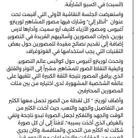
(السبت) في اكسبو الشارقة.
واستعرضت الجلسة النقاشية الأولى التي أقيمت تحت
عنوان
"أنظر إليّ" وشارك فيها مصور المشاهير لورينزو
آغيوس، ومصور الأزياء كلايف آرو سميث، وأدارها لارس
بورين، خبرات المصورين وأساليبهم الفريدة في التصوير،
إضافة إلى تقديم نصائح مفيدة للمصورين حول بعض
التقنيات التي يجب استخدامها في الفوتوغراف.
وتحدث لورينزو آغيوس حول كواليس عالم التصوير،
وكيفية التقاط الصور للمشاهير، مشيراً إلى التوتر والقلق
الذي يرافق المصور نتيجة الثقة الكبيرة التي تلقيها على
عاتقه الشخصية المشهورة، لدى اختياره من بين مئات
المصورين المحترفين.
وأضاف لورينز: " كل لقطة من الصور تحمل معها الكثير
من التفاصيل والجهد والتعب، حيث أخذت الكثير من
الوقت والجهد والتفكير لجعل الصورة تبدو ناجحة وتفي
بالغرض الذي أخذت بسببه"، لافتاً إلى أن كل صورة
شكلت له الكثير من التحدي والمنافسة، وكان يجري
العديد من المقابلات والاجتماعات مع النجوم قبل