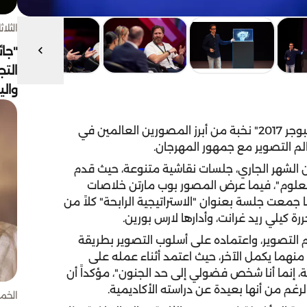
الثلاثاء 4 أغسط
"جائ
التج
وال
استضافت الدورة الثانية لمهرجان التصوير الدولي "إكسبوجر 2017" نخبة من أبرز المصورين العالمين في
م التصوير مع جمهور المهرجان.
المهرجان الذي يقام في مركز اكسبو حتى 25 من الشهر الجاري، جلسات نقاشية متنوعة، حيث قدم
لعلوم"، فيما عرض المصور بوب مارتن خلاصات
1 جزء من الثانية"، فيما جمعت جلسة بعنوان "الاستراتيجية الرابحة" كلاً من
كيلي ريد غرانت، وأدارها لارس بورين.
م التصوير، واعتماده على أسلوب التصوير بطريقة
 منهما يكمل الآخر، حيث اعتمد أثناء عمله على
، إنما أنا شخص فضولي إلى حد الجنون"، مؤكداً أن
رغم من أنها بعيدة عن دراسته الأكاديمية.
الخميس 30 