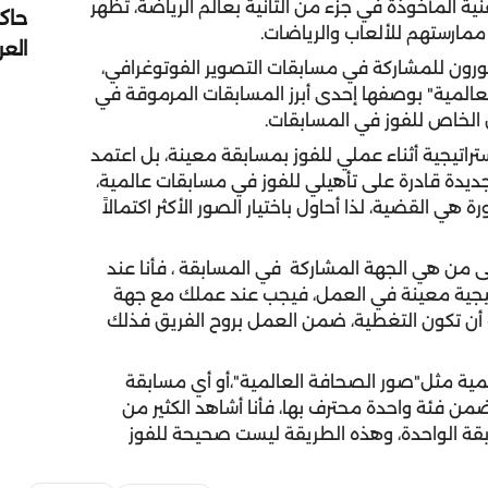
 المأخوذة في جزء من الثانية بعالم الرياضة، تظهر
حاك
ممارستهم للألعاب والرياضات.
الع
مصورون للمشاركة في مسابقات التصوير الفوتوغرافي،
المية" بوصفها إحدى أبرز المسابقات المرموقة في
 الخاص للفوز في المسابقات.
اتيجية أثناء عملي للفوز بمسابقة معينة، بل اعتمد
دة قادرة على تأهيلي للفوز في مسابقات عالمية،
 هي القضية، لذا أحاول باختيار الصور الأكثر اكتمالاً
لى من هي الجهة المشاركة
في المسابقة ، فأنا عند
تيجية معينة في العمل، فيجب عند عملك مع جهة
أن تكون التغطية، ضمن العمل بروح الفريق فذلك
لمية مثل"صور الصحافة العالمية"،أو أي مسابقة
من فئة واحدة محترف بها، فأنا أشاهد الكثير من
قة الواحدة، وهذه الطريقة ليست صحيحة للفوز