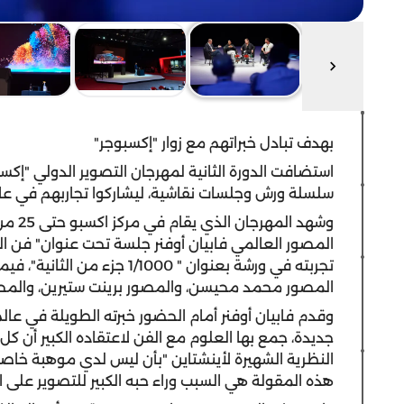
بهدف تبادل خبراتهم مع زوار "إكسبوجر"
سلسلة ورش وجلسات نقاشية، ليشاركوا تجاربهم في عال
وشهد 
المصور العالمي فابيان أوفنر جلسة تحت عنوان" فن ا
تجربته في ورشة بعنوان " /1000
المصور محمد محيسن، والمصور برينت ستيرين، والمحررة 
وقدم فابيان أوفنر أمام الحضور خبرته الطويلة في عال
جديدة، جمع بها العلوم مع الفن لاعتقاده الكبير أن كل
النظرية الشهيرة لأينشتاين "بأن ليس لدي موهبة خاصة
هذه المقولة هي السبب وراء حبه الكبير للتصوير على ال