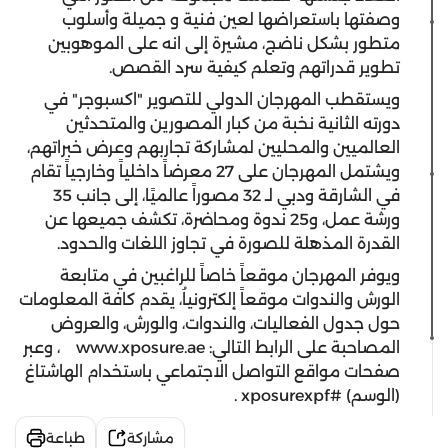
وصفتها باستعراضها لعين فنية و جميلة وأسلوب
متطور بشكل ناضج، مشيرة إلى انه على الموهوبين
تطوير قدراتهم وتعلم كيفية سرد القصص.
ويستقطب المهرجان الدولي للتصوير "اكسبوجر" في
دورته الثانية نخبة من كبار المصورين والمتحدثين
العالميين والمحليين لمشاركة تجاربهم وعرض خبراتهم،
ويشتمل المهرجان على 27 معرضاً داخلياً وخارجياً تقام
في الشارقة ودبي لـ 32 مصوراً عالميًا، إلى جانب 35
ورشة عمل، و25 ندوة ومحاضرة، تكشف جميعها عن
القدرة المذهلة للصورة في تجاوز اللغات والحدود.
ويوفر المهرجان موقعاً خاصاً للراغبين في متابعة
الورش والندوات موقعاً إلكترونياُ، يقدم كافة المعلومات
حول جدول الفعاليات، والندوات، والورش، والعروض
المصاحبة على الرابط التالي:
www.xposure.ae
، وعبر
صفحات مواقع التواصل الاجتماعي باستخدام الهاشتاغ
(الوسم) #
xposurexpf
.
مشاركة
طباعة