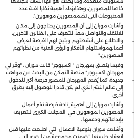
مستويات متعددة. وما يحدث هو أنها أنشأت مجتمعا
خاصا للمصورين، وهذايزداد أهمية نظرا لقلة عدد
المطبوعات التي تضممصورين موهوبين".
وأشارت موران إلى أن المصورين يحتاجون إلى مكان
للالتقاء والتواصل معاً، للتعرف على الفنانين الآخرين،
والاطلاع على أنشطتهم، ويتيح لهم الفرصة لعرض
أعمالهمواستلهام الأفكار والرؤى الفنية من نظرائهم
المصورين."
وفيما يتعلق بمهرجان " اكسبوجر" قالت موران : "وفَر لي
مهرجان اكسبوجر" منصة لأتمكن من البحث عن مواهب
جديدة، كما يُقدم المهرجان للمصور فرصة أكبر للدخول
إلى عالم النشر الذي لم يكن قادرا للوصول إليه بطرق
أخرى.
وأشارت موران إلى أهمية إتاحة فرصة نشر أعمال
المصورين الموهوبين في
المجلات الكبرى للتعريف
بإبداعاتهم ودعمها .
وأشادت موران بنوعية الاعمال التي اطلعت عليها قبل
انعقاد جلستها
تضمنت مجموعة من الصور التي