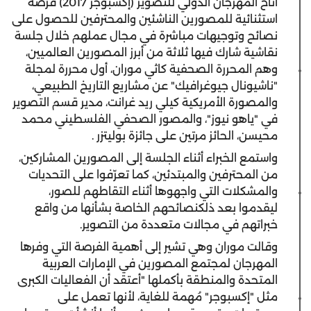
أتاح المهرجان الدولي للتصوير (إكسبوجر 2017) فرصة
استثنائية للمصورين الناشئين والمحترفين للحصول على
نصائح وتوجيهات مباشرة في مجال عملهم خلال جلسة
نقاشية شارك فيها ثلاثة من أبرز المصورين العالميين،
وهم المحررة الصحفية كاثي موران، أول محررة لمجلة
"ناشيونال جيوغرافيك" عن مشاريع التاريخ الطبيعي،
والمصورة الأمريكية كيلي ريد غرانت، مدير قسم التصوير
في "ياهو نيوز"، والمصور الصحفي الفلسطيني محمد
محيسن، الحائز مرتين على جائزة بوليتزر .
واستمع الخبراء أثناء الجلسة إلى المصورين المشاركين،
من المحترفين والمبتدئين، كما تعرّفوا على التحديات
والمشكلات التي واجهوها أثناء التقاطهم للصور،
ليقدموا بعد ذلكنصائحهم الخاصة بشأنها من واقع
خبراتهم في مجالات متعددة من التصوير.
وقالت موران وهي تشير إلى أهمية الفرصة التي وفرها
المهرجان لمجتمع المصورين في الإمارات العربية
المتحدة والمنطقة بأكملها "أعتقد أن الفعاليات الكبرى
مثل "إكسبوجر" مُهمة للغاية، لأنها تعمل على