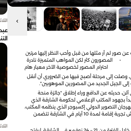
الثلاثاء 4 أغسط
عبد
الت
عن صور لم أر مثلها من قبل وأحب النظر إليها مرتين
·
المصورون كثر لكن المواهب المتميزة نادرة
احترام المصور لخصوصية الآخر معيار هام
التصوير الضوئي، وصلت إلى مرحلة أصبح فيها من الضروري أن أنقل
إلى الجيل الجديد من المصورين الموهوبين".
آلن، حديثه عن الدافع وراء إطلاق "جائزة منحة
 للتصوير الفوتوغرافي" في عام 2016، مشيداً بجهود المكتب الإعلامي لحكومة الشارقة الذي
رجان التصوير الدولي إكسبوجر الذي ينظمه المكتب،
وتصبح منصة يتسابق المصورون للحصول عليها وعيش تجربة إقامة لمدة 10 أيام في الشارقة تتضمن
الثلاثاء 4 أغسط
هذا العام ينطلق المهرجان الدولي للتصوير "إكسبوجر" خلال الفترة من 21 – 24 نوفمبر في الشارقة، ليفتح