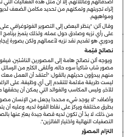
أصدقائهم وعائلاتهم، إلا أن مثل هذه الفعاليات التي
إثراء تجربتهم وتمكنهم من تحديد مكامن الضعف لديهم
ومواهبهم.
وقال آلن: "ينظر البعض إلى التصوير الفوتوغرافي على 
على رأي نزيه وصادق حول عمله، ولذلك يتميز برنامج ال
ودوري هو تقديم نقد نزيه لأعمالهم ولكن بصورة إيجا
نصائح قيّمة
ويوجه ألن نصائح هامة إلى المصورين الناشئين، فيقول
منهم يبدؤون حديثهم بالقول: "أعتقد أن العمل معك سي
ليست طريقة ملائمة للتقدم إلى أي وظيفة، على الراغ
للآخر، وليس المكاسب والفوائد التي يمكن أن يحققها 
وأضاف: "لا يوجد شيء محددا يجعل من الإنسان مصوراً
بطرق مختلفة ويركز على نقاط القوة لديه، وعليه أن يت
من ذلك، لا بدّ أن تكون لديه قصة جيدة يعبّر عنها بالص
التصفيات النهائية واختيار الفائزين".
التزام المصوّر