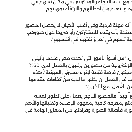
 تجمع نخبة الخبراء والمحترفين في مكان تسهم في
 والتعلم من أخطائهم والارتقاء بمهنتهم
أنه مهنة فردية، وفي أغلب الأحيان لا يحصل المصور
منحة بأنه يقدم للمشتركين رأياً صريحاً حول صورهم،
بية تسهم في تعزيز ثقتهم في أنفسهم".
: "من أسوأ الأمور التي تحدث معي عندما يأتيني
مصور شاب شاكياً سوء حاله، وأتلقى الكثير من الرسائل الإلكترونية من مصورين يرغبون بالعمل لدي، 60%
كون فرصةً قيّمة لإثراء مسيرتي المهنية". هذه
ب في العمل أن يظهر ما لديه من كفاءات ليقدمها
من العمل مع الآخرين".
 جيداً، فالمصور الناجح يعمل على تطوير نفسه
متع بمعرفة كافية بمفهوم الإضاءة وتقنياتها والأهم
ورة، فأصالة الصورة وفرادتها من المعايير الهامة في