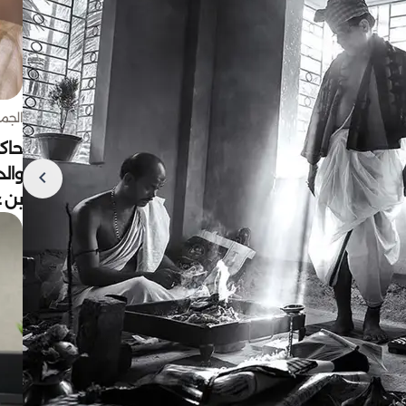
الجمعة 7 أغ
حاكم
وال
بن ع