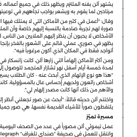
يشتهر آلن بفنه الملتزم ويظهر ذلك في جميع أعماله
مرتاحين لما يقوم به ويشعر بواجب تجاههم في توعيته
وقال: "أعمل في كثير من الأماكن التي لا يمتلك فيها ال
صورة لهم تجربة صادمة بالنسبة إليهم خاصةً وأن ال
الأشخاص لا يحبون أن ينظر إليهم الملايين من النا
يظهر في صوري. عملي قائم على الشعور بالفخر بإنجازا
أتواجد فقط في المكان الذي أكون مرغوباً فيه".
ومن أكثر الأماكن إلهاماً التي زارها آلن، كانت زانسك
لمدة خمسة أيام أسفل نهر تشازار المتجمد للوصول إلى
"هذا هو نوع الإلهام الذي أبحث عنه - كان الطلاب يسي
أشخاص رائعون ولديهم إحساس عال بالمسؤولية، كانت ت
والأهم من ذلك أنها كانت مصدر إلهام لي".
واختتم آلن حديثه قائلاً: "أبحث عن صور تجعلني أنظر إل
يلتقطون صوراً للأشياء القديمة نفسها، هي صور جميلة، لك
مسيرة تميّز
عمل تيموثي ألن مصوراً في عدد من الصحف اليومية و
وانتقل للعمل في صحيفة "صنداي تلغراف" The Sunday Telegraph