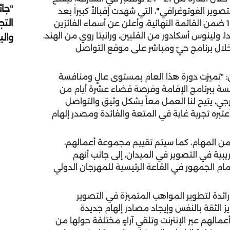
"جائ
لتصوير الفوتوغرافي
"
، التي شهدت إقبالاً كبيراً بعد
التج
استقطابها أكثر من 1529 مشاركة، تم تقييمها واختيار 10 ضمن القائمة النهائية، وأعلن عن أسماء الفائزين
ولينوس أسكادور من الفلبين، ورانيتا روي من الهند،
وال
لوس من المملكة المتحدة في 11أكتوبر خلال برنامج حيّ ومباشر على موقع التواصل
: "تميزت دورة هذا العام بمستوى عالٍ ومنافسة
سة ببرنامج الإقامة وفرصة قضاء عشرة أيام من
، يتيح لنا العمل معاً بشكل وثيق والتواصل
عتبره تجربة غاية في المتعة والفائدة ومصدر إلهام
من المهام، كما سيتم تقييم مجموعة أعمالهم،
ة في التصوير في الميدان، إلى جانب أنهم
الجمهور في القاعة الرئيسية للمهرجان الدولي
ائدة لتطوير المواهب المتميزة في التصوير
الثقة بالنفس وإيجاد مصادر إلهام جديدة
عمالهم عبر الإنترنت وتلقي آراءٍ مختلفة حولها من