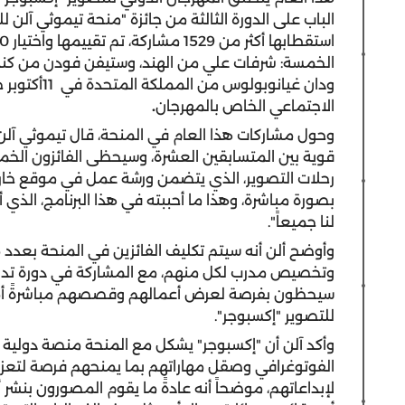
الباب على الدورة الثالثة من جائزة "منحة تيموثي آلن ل
الخمسة:
شرفات علي من الهند، وستيفن فودن من كندا، 
ودان غيانوبو
الاجتماعي الخاص بالمهرجان
.
وحول مشاركات هذا العام في المنحة، قال تيموثي آلن
قوية بين المتسابقين العشرة، وسيحظى الفائزون الخم
رحلات التصوير، الذي يتضمن ورشة عمل في موقع خارجي
بصورة مباشرة، وهذا ما أحببته في هذا البرنامج، الذي أ
لنا جميعاً".
وأوضح ألن أنه سيتم تكليف الفائزين في المنحة بعدد 
وتخصيص مدرب لكل منهم، مع المشاركة في دورة تدريبي
سيحظون بفرصة لعرض أعمالهم وقصصهم مباشرةً أمام 
للتصوير "إكسبوجر".
وأكد آلن أن "إكسبوجر" يشكل مع المنحة منصة دولية ر
الفوتوغرافي وصقل مهاراتهم بما يمنحهم فرصة لتعزيز 
لإبداعاتهم، موضحاً أنه عادةً ما يقوم المصورون بنشر أ