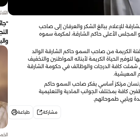
الثلاثاء 4 أغسط
"جائ
رقة للإعلام ببالغ الشكر والعرفان إلى صاحب
التج
المجلس الأعلى حاكم الشارقة، لمكرمة سموه
وال
تة الكريمة من صاحب السمو حاكم الشارقة الوالد
ا لتوفير الحياة الكريمة لأبنائه المواطنين والتخفيف
تي شملت كافة الدرجات والوظائف في حكومة الشارقة
 المعيشية.
لإنسان مرتكز أساسي بفكر صاحب السمو حاكم
ن كافة بمختلف الجوانب المادية والتعليمية
غيدة ويلبي طموحاتهم.
مشاركة
طباعة
الخميس 30 