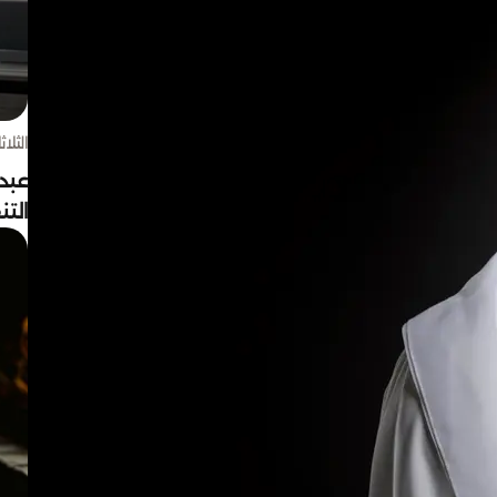
الثلاثاء 4 أغسط
عبد
الت