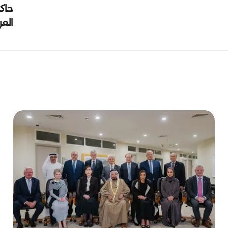
حاك
الع