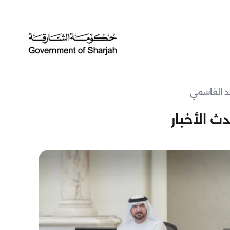
د القاسمي
ث الأخبار