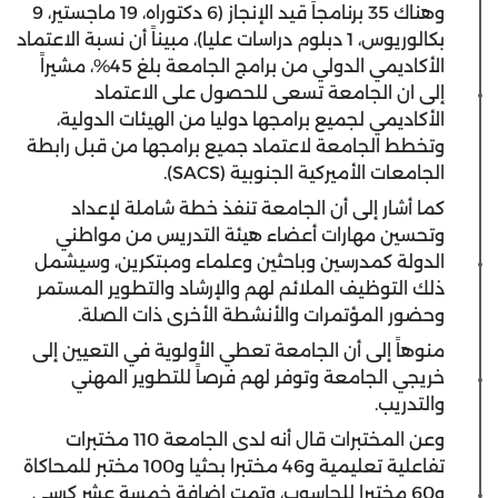
وهناك 35 برنامجاً قيد الإنجاز (6 دكتوراه، 19 ماجستير، 9
بكالوريوس، 1 دبلوم دراسات عليا)، مبيناً أن نسبة الاعتماد
الأكاديمي الدولي من برامج الجامعة بلغ 45%، مشيراً
إلى ان الجامعة تسعى للحصول على الاعتماد
الأكاديمي لجميع برامجها دوليا من الهيئات الدولية،
وتخطط الجامعة لاعتماد جميع برامجها من قبل رابطة
الجامعات الأميركية الجنوبية (SACS).
كما أشار إلى أن الجامعة تنفذ خطة شاملة لإعداد
وتحسين مهارات أعضاء هيئة التدريس من مواطني
الدولة كمدرسين وباحثين وعلماء ومبتكرين، وسيشمل
ذلك التوظيف الملائم لهم والإرشاد والتطوير المستمر
وحضور المؤتمرات والأنشطة الأخرى ذات الصلة.
منوهاً إلى أن الجامعة تعطي الأولوية في التعيين إلى
خريجي الجامعة وتوفر لهم فرصاً للتطوير المهني
والتدريب.
وعن المختبرات قال أنه لدى الجامعة 110 مختبرات
تفاعلية تعليمية و46 مختبرا بحثيا و100 مختبر للمحاكاة
و60 مختبرا للحاسوب، وتمت إضافة خمسة عشر كرسي