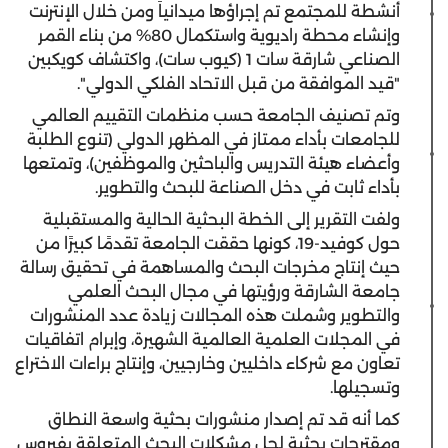
أنشطة للمجتمع تم إجراؤها ميدانياً ومن خلال الإنترنت
وإنشاء محطة راديوية واستكمال 80% من بناء القمر
الصناعي شارقة سات 1 (كيوب سات)، واكتشاف كويكبين
"قيد الموافقة من قبل الاتحاد الفلكي الدولي".
وتم تصنيف الجامعة حسب منظمات التقييم العالمي
للجامعات بأداء ممتاز في المظهر الدولي (تنوع الطلبة
وأعضاء هيئة التدريس والباحثين والموظفين)، وتمتعها
بأداء ثابت في دخل الصناعة للبحث والتطوير.
ولفت التقرير إلى الخطة البحثية الحالية والمستقبلية
حول كوفيد-19، كونها حققت الجامعة تقدمًا كبيرًا من
حيث إنتاج مخرجات البحث والمساهمة في تحقيق رسالة
جامعة الشارقة ورؤيتها في مجال البحث العلمي
والتطوير وشملت هذه المجالات زيادة عدد المنشورات
في المجلات العلمية العالمية الشهيرة، وإبرام اتفاقيات
تعاون مع شركاء داخليين وخارجيين، وإنتاج براءات الاختراع
وتسجيلها.
كما أنه قد تم إصدار منشورات بحثية واسعة النطاق
ومقترحات بحثية لحل مشكلات البحث المتعلقة بفيروس