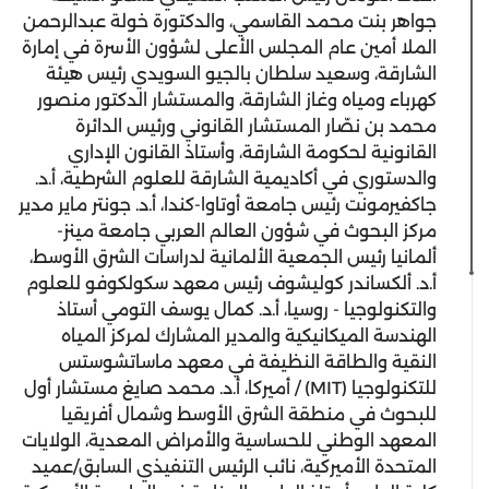
جواهر بنت محمد القاسمي، والدكتورة خولة عبدالرحمن
الملا أمين عام المجلس الأعلى لشؤون الأسرة في إمارة
الشارقة، وسعيد سلطان بالجيو السويدي رئيس هيئة
كهرباء ومياه وغاز الشارقة، والمستشار الدكتور منصور
محمد بن نصّار المستشار القانوني ورئيس الدائرة
القانونية لحكومة الشارقة، وأستاذ القانون الإداري
والدستوري في أكاديمية الشارقة للعلوم الشرطية، أ.د.
جاكفيرمونت رئيس جامعة أوتاوا-كندا، أ.د. جونتر ماير مدير
مركز البحوث في شؤون العالم العربي جامعة مينز-
ألمانيا رئيس الجمعية الألمانية لدراسات الشرق الأوسط،
أ.د. ألكساندر كوليشوف رئيس معهد سكولكوفو للعلوم
والتكنولوجيا - روسيا، أ.د. كمال يوسف التومي أستاذ
الهندسة الميكانيكية والمدير المشارك لمركز المياه
النقية والطاقة النظيفة في معهد ماساتشوستس
للتكنولوجيا (MIT) / أميركا، أ.د. محمد صايغ مستشار أول
للبحوث في منطقة الشرق الأوسط وشمال أفريقيا
المعهد الوطني للحساسية والأمراض المعدية، الولايات
المتحدة الأميركية، نائب الرئيس التنفيذي السابق/عميد