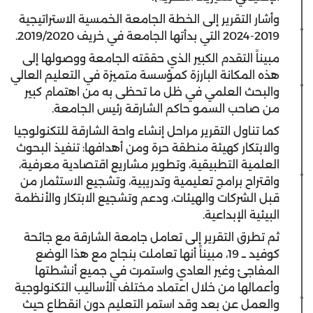
وأشار التقرير إلى الخطة الجامعة الخمسية الاستراتيجية
2019-2024 التي بدأتها الجامعة في خريف 2019/2020.
مبيناً التقدم الكبير الذي حققته الجامعة ووصولها إلى
هذه المكانة البارزة كمؤسسة متميزة في التعليم العالي
والبحث العلمي في ظل ما تحظى به من اهتمام كبير
من صاحب السمو حاكم الشارقة رئيس الجامعة.
كما تناول التقرير مراحل إنشاء واحة الشارقة للتكنولوجيا
والابتكار كهيئة منطقة حرة ومن أهدافها: تنفيذ البحوث
العلمية التطبيقية، وتطوير مشاريع اقتصادية معرفية،
واقتراح برامج تعليمية وتدريبية، وتشجيع الاستثمار من
قبل الشركات والهيئات، ودعم وتشجيع الابتكار والأنظمة
البيئية الإبداعية.
ثم تطرق التقرير إلى تعامل جامعة الشارقة مع جائحة
كوفيد ــ 19، مبيناً أنها تعاملت بنجاح مع هذا الوضع
المفاجئ وغير العادي واستمرت في جميع أنشطتها
وأعمالها من خلال اعتماد مختلف الأساليب التكنولوجية
والعمل عن بعد وقد استمر التعليم دون انقطاع حيث