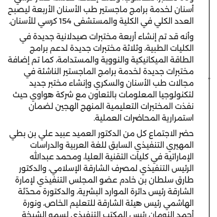
أسنان لخدمة برامج ماجستير طب الأسنان الأربعة ليصبح
العدد الكلي في الكلية والمستشفى 154 كرسي للأسنان.
وأنه قد تم إنشاء أربعة مختبرات صيدلانية جديدة في
الكليات الطبية، وثلاثة مختبرات جديدة لدعم برامج
الطاقة الميكانيكية والنووية والمستدامة، كما تم إضافة
مختبرات جديدة لخدمة برامج الماجستير الناشئة في
مجالات طب الأسنان والسكري وإنشاء مختبر جديد
لتكنولوجيا المعلومات بالتعاون مع شركة هواوي حيث
نفذت المختبرات التعليمية المنهج الهجين لضمان
استمرارية المحاضرات العملية.
حضر الاجتماع كل من الدكتور العميد عبيد علي بن بطي
المهيري التنفيذي السابق للغة العربية والدراسات
الإماراتية في كليات التقنية العليا، ومحمد عبدالله
الرئيس التنفيذي لمصرف الشارقة الإسلامي، والدكتور
طارق سلطان بن خادم عضو المجلس التنفيذي لإمارة
الشارقة رئيس دائرة الموارد البشرية، والدكتورة محدّثة
الهاشمي رئيس هيئة الشارقة للتعليم الخاص، ونورة
أحمد النومان رئيس المكتب التنفيذي لسمو الشيخة