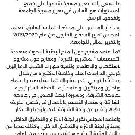
ما تسعى إليه لتعزيز مسيرة تقدمها على جميع
المستويات هو الأساس في تعزيز مسيرة الجامعة
وتقدمها الراسخ.
وصادق المجلس على محضر اجتماعه السابق، ليعتمد
المجلس تقرير المدقق الخارجي عن عام 2019/2020،
والتقرير المالي للجامعة.
كما اعتمد مقترح حول المنح البحثية للبحوث متعددة
التخصصات "المشاريع الكبيرة"، ومقترح حول مشروع
لاستقطاب والاهتمام وتنمية مهارات الشباب الاماراتيين
خريجي الدراسات العليا وخاصة الدكتوراه من خلال
مختلف النواحي التدريبية والاجتماعية ليصبحوا علماء
وباحثين ومبتكرين، واعتمد أيضا الخطة الاستراتيجية
لجامعة الشارقة، ومسيرة البحث العلمي في جامعة
الشارقة، واستمرار التعليم والأعمال في فصل الخريف
20/21 وتقرير عن واحة الشارقة للتكنولوجيا والابتكار.
واعتمد المجلس تقرير لجنة الالتزام والتدقيق الداخلي
وميثاق لجنة الالتزام والتدقيق الداخلي، وكذلك عددا من
حالات الترقية لأعضاء هيئة تدريس وعدد من البرامج