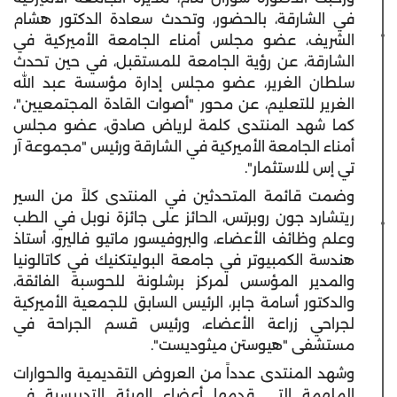
في الشارقة، بالحضور، وتحدث سعادة الدكتور هشام
الشريف، عضو مجلس أمناء الجامعة
الأميركية
في
الشارقة، عن رؤية الجامعة للمستقبل، في حين تحدث
سلطان الغرير، عضو مجلس إدارة مؤسسة عبد الله
الغرير للتعليم، عن محور "أصوات القادة المجتمعيين"،
كما شهد المنتدى كلمة لرياض صادق، عضو مجلس
أمناء الجامعة
الأميركية
في الشارقة ورئيس "مجموعة آر
تي إس للاستثمار".
وضمت قائمة المتحدثين في المنتدى كلاً من السير
ريتشارد جون روبرتس، الحائز على جائزة نوبل في الطب
وعلم وظائف الأعضاء، والبروفيسور ماتيو فاليرو، أستاذ
هندسة الكمبيوتر في جامعة البوليتكنيك في كاتالونيا
والمدير المؤسس لمركز برشلونة للحوسبة الفائقة،
والدكتور أسامة جابر، الرئيس السابق للجمعية
الأميركية
لجراحي زراعة الأعضاء، ورئيس قسم الجراحة في
مستشفى "هيوستن ميثوديست".
وشهد المنتدى عدداً من العروض التقديمية والحوارات
الملهمة التي قدمها أعضاء الهيئة التدريسية في