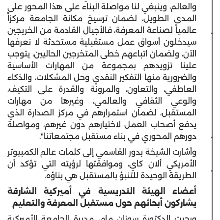
والعالم، وينبغي لنا مواصلة البناء على هذا المحور على
المدى الطويل، لضمان ترسيخ مكانة الجامعة مركزاً
عالمياً لصناعة المعرفة، فالأجيال القادمة من الخريجين
سيدخلون أسواق عمل مستقبلية مستحدثة لا نعرفها
الآن، ولضمان اتباعهم خطى المتخرجين الحاليين، يتوجب
علينا تزويدهم بمجموعة من المهارات الأساسية
والضرورية منها التفكير النقدي وحل المشكلات، والذكاء
العاطفي، والتعاون، والمرونة والقدرة على التكيف،
والوعي الثقافي والعالمي، وغيرها من مهارات
المستقبل، لضمان استمرارهم في مركز الصدارة الذي
يدفع أصحاب العمل لاختيارهم دون غيرهم، ومواصلة
دورهم المحوري في بناء مستقبل مجتمعاتنا".
وأشارت الشيخة بدور القاسمي إلى كلمات عالم الكمبيوتر
الأمريكي ألان كاي، وموافقتها لرؤيته التي تؤكد أن
الطريقة الوحيدة للتنبؤ بالمستقبل هي بناؤه.
أعضاء الهيئة التدريسية في
أميركية
الشارقة
يشاركون أبحاثهم حول مستقبل المعرفة والتعليم
ورحبت الدكتورة سوزان مام، مديرة الجامعة
الأميركية