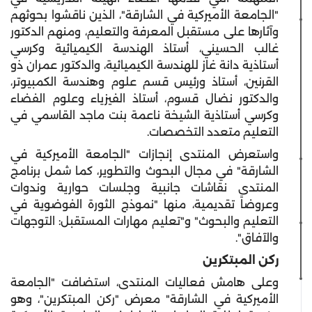
"الجامعة
الأميركية
في الشارقة"، الذين ناقشوا بحوثهم
وآثارها على مستقبل المعرفة والتعليم، ومنهم الدكتور
غالب الحسيني، أستاذ الهندسة الكيميائية وكرسي
أستاذية دانة غاز للهندسة الكيميائية، والدكتور عمران ذو
القرنين، أستاذ ورئيس قسم علوم وهندسة الكمبيوتر،
والدكتور نضال قسوم، أستاذ الفيزياء وعلوم الفضاء
وكرسي أستاذية الشيخة ناعمة بنت ماجد القاسمي في
التعليم متعدد التخصصات.
واستعرض المنتدى إنجازات "الجامعة
الأميركية
في
الشارقة" في مجال البحوث والتطوير، كما شمل برنامج
المنتدى نقاشات جانبية وجلسات حوارية وندوات
وعروضاً تقديمية، منها "نموذج الثورة الفوضوية في
التعليم والبحوث" و"تعليم مهارات المستقبل: التوجهات
والآفاق".
ركن المبتكرين
وعلى هامش فعاليات المنتدى، استضافت "الجامعة
الأميركية
في الشارقة" معرض "ركن المبتكرين"، وهو