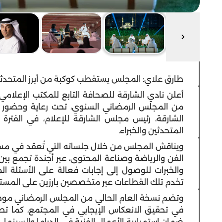
طارق علاي: المجلس يستقطب كوكبة من أبرز المتحدثين 
أعلن نادي الشارقة للصحافة التابع للمكتب الإعلام
من المجلس الرمضاني السنوي، تحت رعاية وحضور 
المتحدثين والخبراء.
ويناقش المجلس من خلال جلساته التي تُعقد في مسر
الفن والرياضة وصناعة المحتوى، عبر أجندة تجمع بين 
والخبرات للوصول إلى إجابات فعالة على الأسئلة ال
تخدم تلك القطاعات عبر متخصصين بارزين على المستو
وتضم نسخة العام الحالي من المجلس الرمضاني موض
في تحقيق الانعكاس الإيجابي في المجتمع، كما تطر
ضمان استمرارية الأعمال الفنية في الدراما والسينما، ب