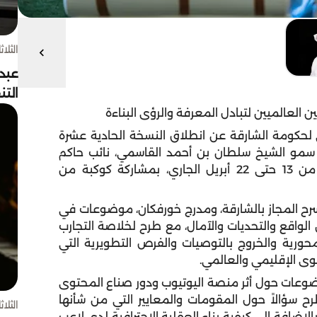
الثلاثاء 4 أغسط
عبد
الت
العالميين لتبادل المعرفة والرؤى البناءة
ي لحكومة الشارقة عن انطلاق النسخة الحادية عشرة
سمو الشيخ سلطان بن أحمد القاسمي، نائب حاكم
الشارقة، رئيس مجلس الشارقة للإعلام، في الفترة من 13 حتى 22 أبريل الجاري، بمشاركة كوكبة من
ح المجاز بالشارقة، ومدرج خورفكان، موضوعات في
الواقع والتحديات والآمال، مع طرح لخلاصة التجارب
محورية والخروج بالتوصيات والفرص التطويرية التي
ى الإقليمي والعالمي.
وعات حول أثر منصة اليوتيوب ودور صناع المحتوى
ح سؤالاً حول المقومات والمعايير التي من شأنها
الثلاثاء 4 أغسط
الإضافة إلى كيفية بناء العقلية الاحترافية لدى لاعب