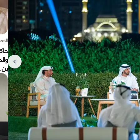
الجمعة 7 أغ
حاكم
وال
بن ع