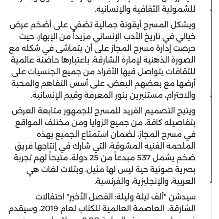
للشمولية الثقافية والإنسانية.
ويشكل المسرح أيقونة جمالية تضفي على أضخم عرض
خيالي في تاريخ الأدب الإنساني مزيداً من الإبهار، حيث
حرصت إدارة مسرح المجاز على أن يتماشى في شكله مع
الصورة الذهنية لإمارة الشارقة، باعتبارها حاضنة عالمية
للثقافات يتواصل فيها الأفراد من جميع الجنسيات على
أرضها مع بعضهم البعض، على أسس التفاهم والمحبة
والاحترام، مستنيرين بنور المعرفة وقيم الإنسانية.
ويتيح التصميم الفريد للمسرح للجمهور متابعة العرض
بتفاصيله كافة، من جميع الزوايا ومن مختلف المواقع
في مسرح المجاز، لضمان استمتاع الجميع بهذه
الملحمة الفنية المشوقة، التي شارك في إنتاجها فريق
ضخم يشمل 537 مبدعاً من 25 دولة، متيحاً لهم تجربة
بصرية صوتية حية ليس لها مثيل، وبثلاث لغات هي
العربية، والإنجليزية، والفرنسية.
سيدشن "ألف ليلة وليلة: الفصل الأخير" احتفالات
الشارقة.. العاصمة العالمية للكتاب لعام 2019، وسيقدم