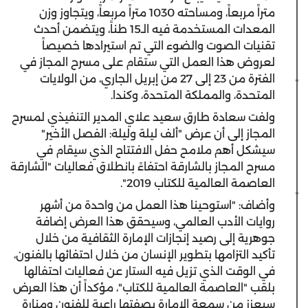
متراً مربعاً، ومساحته 1030 متراً مربعاً، ويتجاوز وزن
المعدات المستخدمة فيه الـ15 طناً، ويتضمن أحدث
تقنيات الصوت والضوء التي تم استيرادها خصيصاً
لعروض هذا العمل التي ستقام على مسرح المجاز في
الفترة من 23 إلى 27 من إبريل الجاري، من الولايات
المتحدة، والمملكة المتحدة، وكندا.
ولفت سعادة طارق سعيد علاي المدير التنفيذي لمسرح
المجاز إلى أن عرض "ألف ليلة وليلة: الفصل الأخير"
سيشكل أهم ملامح حفل الافتتاح الذي سيقام في
مسرح المجاز بالشارقة احتفاءً بانطلاق فعاليات "الشارقة
العاصمة العالمية للكتاب 2019".
وأضاف: "استوحينا هذا العمل من واحدة من أشهر
روايات الأدب العالمي، وسيحقق هذا العرض إضافة
جوهرية إلى رصيد إنجازات الإمارة الثقافية من خلال
تأكيد التزامها بتطوير الإنسان من خلال احتفائها بالفنون،
في الوقت الذي تزيل فيه الستار عن فعاليات احتفالها
بلقب "العاصمة العالمية للكتاب"، مؤكداً أن هذا العرض
سيعزز من سمعة الإمارة بصفتها راعية للفنون ومنارة